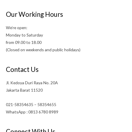
Our Working Hours
We’re open:
Monday to Saturday
from 09.00 to 18.00
(Closed on weekends and public holidays)
Contact Us
Jl. Kedoya Duri Raya No. 20A
Jakarta Barat 11520
021-58354635 – 58354655
WhatsApp : 0813 6780 8989
Connect With Us