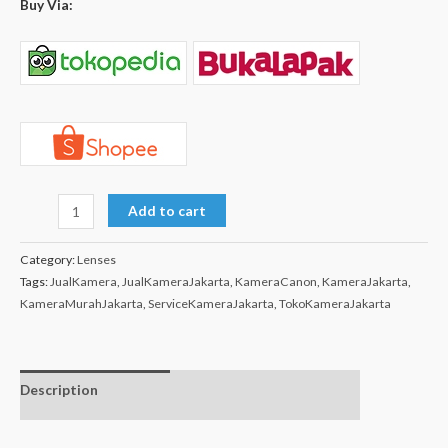
Buy Via:
Add to cart
Category:
Lenses
Tags:
JualKamera
,
JualKameraJakarta
,
KameraCanon
,
KameraJakarta
,
KameraMurahJakarta
,
ServiceKameraJakarta
,
TokoKameraJakarta
Description
Additional
Isi dalam box
information