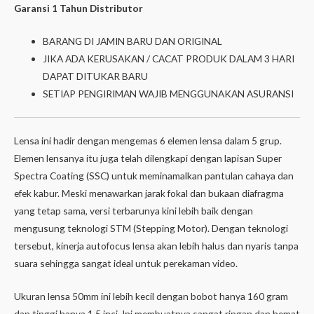
Garansi 1 Tahun Distributor
BARANG DI JAMIN BARU DAN ORIGINAL
JIKA ADA KERUSAKAN / CACAT PRODUK DALAM 3 HARI
DAPAT DITUKAR BARU
SETIAP PENGIRIMAN WAJIB MENGGUNAKAN ASURANSI
Lensa ini hadir dengan mengemas 6 elemen lensa dalam 5 grup.
Elemen lensanya itu juga telah dilengkapi dengan lapisan Super
Spectra Coating (SSC) untuk meminamalkan pantulan cahaya dan
efek kabur. Meski menawarkan jarak fokal dan bukaan diafragma
yang tetap sama, versi terbarunya kini lebih baik dengan
mengusung teknologi STM (Stepping Motor). Dengan teknologi
tersebut, kinerja autofocus lensa akan lebih halus dan nyaris tanpa
suara sehingga sangat ideal untuk perekaman video.
Ukuran lensa 50mm ini lebih kecil dengan bobot hanya 160 gram
dan tinggi hanya 1.5 inci. Ini membuatnya sangat ringan dan hemat