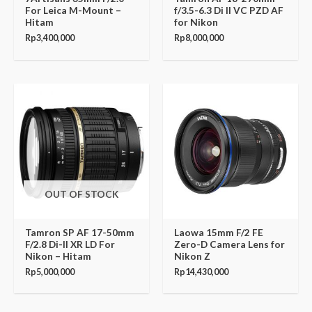
For Leica M-Mount –
f/3.5-6.3 Di II VC PZD AF
Hitam
for Nikon
Rp
3,400,000
Rp
8,000,000
OUT OF STOCK
Tamron SP AF 17-50mm
Laowa 15mm F/2 FE
F/2.8 Di-II XR LD For
Zero-D Camera Lens for
Nikon – Hitam
Nikon Z
Rp
5,000,000
Rp
14,430,000