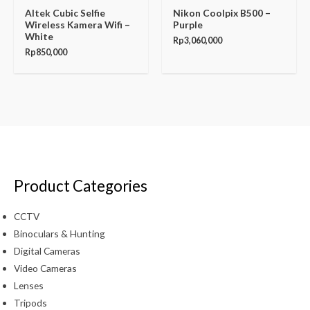
Altek Cubic Selfie
Nikon Coolpix B500 –
Wireless Kamera Wifi –
Purple
White
Rp
3,060,000
Rp
850,000
Product Categories
CCTV
Binoculars & Hunting
Digital Cameras
Video Cameras
Lenses
Tripods