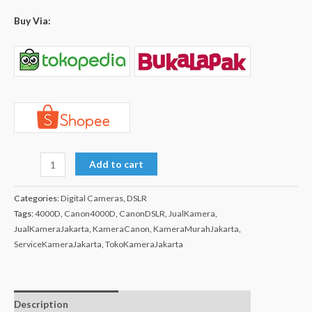
Buy Via:
Add to cart
Categories:
Digital Cameras
,
DSLR
Tags:
4000D
,
Canon4000D
,
CanonDSLR
,
JualKamera
,
JualKameraJakarta
,
KameraCanon
,
KameraMurahJakarta
,
ServiceKameraJakarta
,
TokoKameraJakarta
Description
Additional
Isi dalam box