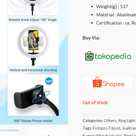
Weight(g) : 537
Material : Aluminum
Certification : ce, 
Buy Via:
Out of stock
Categories:
Others
,
Ring Light
Tags:
FotoproTripod
,
JualKa
KameraMurahJakarta
,
Ring Li