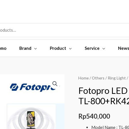
omo
Brand
Product
Service
New
Home
/
Others
/
Ring Light
/
Fotopro LED R
TL-800+RK4
Rp
540,000
Model Name : TL-8