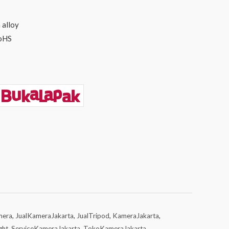
 alloy
RoHS
mera
,
JualKameraJakarta
,
JualTripod
,
KameraJakarta
,
ght
,
ServiceKameraJakarta
,
TokoKameraJakarta