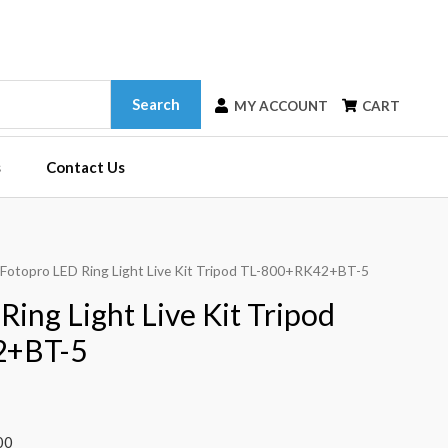
Search
MY ACCOUNT
CART
s
Contact Us
 Fotopro LED Ring Light Live Kit Tripod TL-800+RK42+BT-5
ing Light Live Kit Tripod
2+BT-5
00