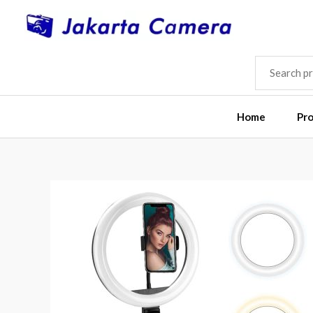
Skip
to
content
SEARCH
FOR:
Home
Pr