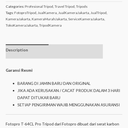
Categories:
Profesional Tripod
,
Travel Tripod
,
Tripods
Tags:
FotoproTripod
,
JualKamera
,
JualKameraJakarta
,
JualTripod
,
KameraJakarta
,
KameraMurahJakarta
,
ServiceKameraJakarta
,
TokoKameraJakarta
,
TripodKamera
Description
Additional
Isi dalam box
information
Garansi Resmi
BARANG DI JAMIN BARU DAN ORIGINAL
JIKA ADA KERUSAKAN / CACAT PRODUK DALAM 3 HARI
DAPAT DITUKAR BARU
SETIAP PENGIRIMAN WAJIB MENGGUNAKAN ASURANSI
Fotopro T-64CL Pro Tripod dari Fotopro dibuat dari serat karbon