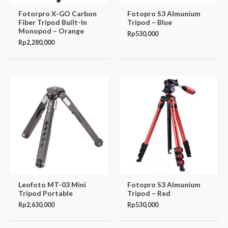
Fotorpro X-GO Carbon
Fotopro S3 Almunium
Fiber Tripod Built-In
Tripod – Blue
Monopod – Orange
Rp
530,000
Rp
2,280,000
Leofoto MT-03 Mini
Fotopro S3 Almunium
Tripod Portable
Tripod – Red
Rp
2,630,000
Rp
530,000