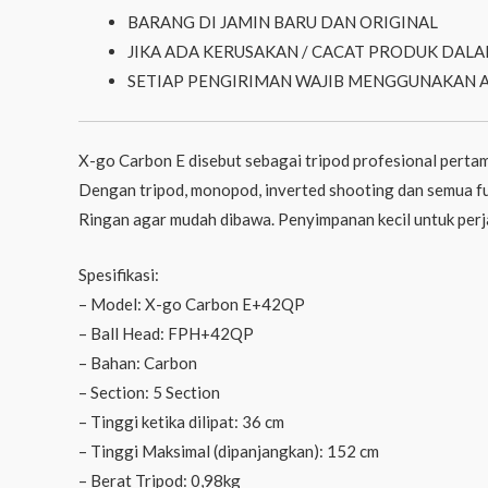
BARANG DI JAMIN BARU DAN ORIGINAL
JIKA ADA KERUSAKAN / CACAT PRODUK DALA
SETIAP PENGIRIMAN WAJIB MENGGUNAKAN 
X-go Carbon E disebut sebagai tripod profesional pertam
Dengan tripod, monopod, inverted shooting dan semua fu
Ringan agar mudah dibawa. Penyimpanan kecil untuk perj
Spesifikasi:
– Model: X-go Carbon E+42QP
– Ball Head: FPH+42QP
– Bahan: Carbon
– Section: 5 Section
– Tinggi ketika dilipat: 36 cm
– Tinggi Maksimal (dipanjangkan): 152 cm
– Berat Tripod: 0,98kg