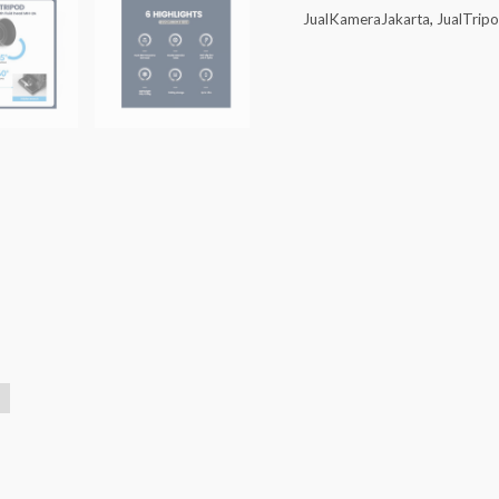
JualKameraJakarta
,
JualTrip