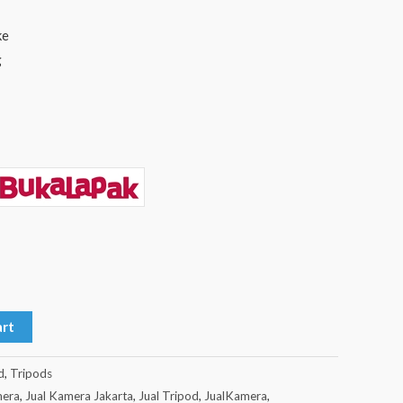
ke
g
art
d
,
Tripods
mera
,
Jual Kamera Jakarta
,
Jual Tripod
,
JualKamera
,