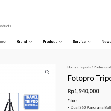
omo
Brand
Product
Service
New
Fotopro
Home
/
Tripods
/
Profesional
Tripod
Fotopro Tri
X-
GO
Rp
1,940,000
Carbon
E+42Q
Fitur :
quantity
• Dual 360 Panorama Bal