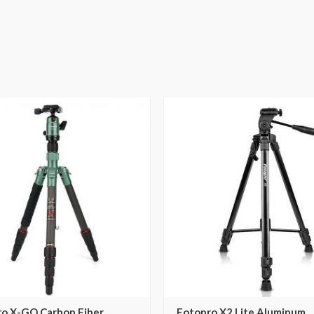
ro X-GO Carbon Fiber
Fotopro X2 Lite Aluminum