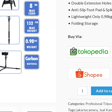
• Double Extension Holes
• Anti-Slip Foot Pad & Spi
• Lightweight Only 0,98k
• Folding Storage
Buy Via:
Add to c
Categories:
Profesional Tripo
Tags:
jakartacamera
,
Jual Ka