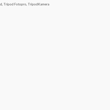
od
,
Tripod Fotopro
,
TripodKamera