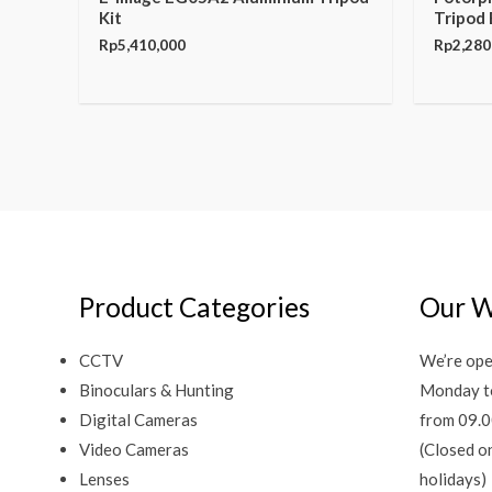
Kit
Tripod 
Rp
5,410,000
Rp
2,280
Product Categories
Our W
CCTV
We’re ope
Binoculars & Hunting
Monday t
Digital Cameras
from 09.0
Video Cameras
(Closed o
Lenses
holidays)