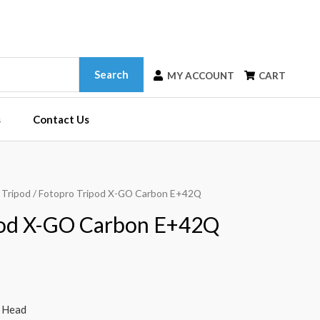
Search
MY ACCOUNT
CART
s
Contact Us
 Tripod
/ Fotopro Tripod X-GO Carbon E+42Q
pod X-GO Carbon E+42Q
l Head