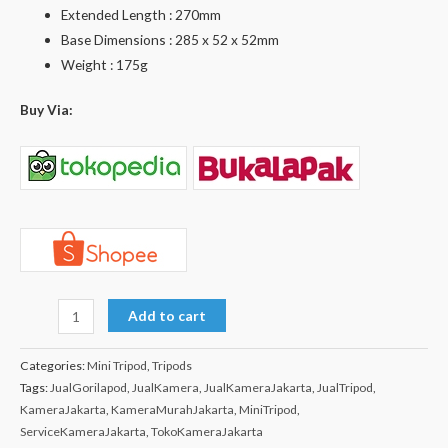
Extended Length : 270mm
Base Dimensions : 285 x 52 x 52mm
Weight : 175g
Buy Via:
Add to cart
Categories:
Mini Tripod
,
Tripods
Tags:
JualGorilapod
,
JualKamera
,
JualKameraJakarta
,
JualTripod
,
KameraJakarta
,
KameraMurahJakarta
,
MiniTripod
,
ServiceKameraJakarta
,
TokoKameraJakarta