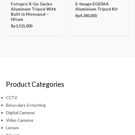
Fotopro X-Go Gecko
E-Image EG03AA
Aluminum Tripod With
Aluminium Tripod Kit
Built in Monopod –
Rp
4,380,000
Hitam
Rp
1,515,000
Product Categories
CCTV
Binoculars & Hunting
Digital Cameras
Video Cameras
Lenses