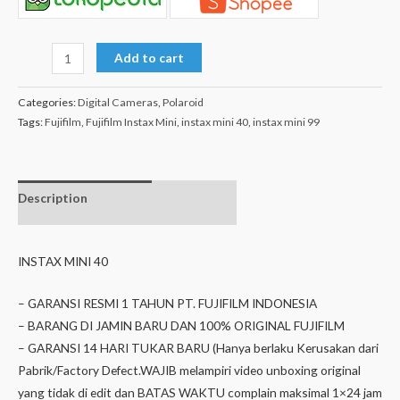
Add to cart
Categories:
Digital Cameras
,
Polaroid
Tags:
Fujifilm
,
Fujifilm Instax Mini
,
instax mini 40
,
instax mini 99
Description
Additional
information
INSTAX MINI 40
– GARANSI RESMI 1 TAHUN PT. FUJIFILM INDONESIA
– BARANG DI JAMIN BARU DAN 100% ORIGINAL FUJIFILM
– GARANSI 14 HARI TUKAR BARU (Hanya berlaku Kerusakan dari
Pabrik/Factory Defect.WAJIB melampiri video unboxing original
yang tidak di edit dan BATAS WAKTU complain maksimal 1×24 jam