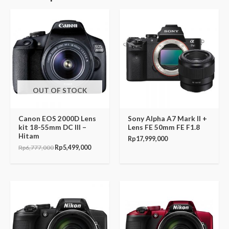
Original
Current
price
price
was:
is:
Rp6,777,000.
Rp5,499,000.
OUT OF STOCK
Canon EOS 2000D Lens
Sony Alpha A7 Mark II +
kit 18-55mm DC III –
Lens FE 50mm FE F1.8
Hitam
Rp
17,999,000
Rp
6,777,000
Rp
5,499,000