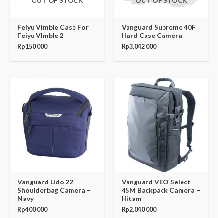
OUT OF STOCK
OUT OF STOCK
Feiyu Vimble Case For
Vanguard Supreme 40F
Feiyu VImble 2
Hard Case Camera
Rp
150,000
Rp
3,042,000
Vanguard Lido 22
Vanguard VEO Select
Shoulderbag Camera –
45M Backpack Camera –
Navy
Hitam
Rp
400,000
Rp
2,040,000