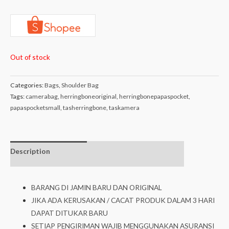
Out of stock
Categories:
Bags
,
Shoulder Bag
Tags:
camerabag
,
herringboneoriginal
,
herringbonepapaspocket
,
papaspocketsmall
,
tasherringbone
,
taskamera
Description
Additional
isi dalam box
information
BARANG DI JAMIN BARU DAN ORIGINAL
JIKA ADA KERUSAKAN / CACAT PRODUK DALAM 3 HARI
DAPAT DITUKAR BARU
SETIAP PENGIRIMAN WAJIB MENGGUNAKAN ASURANSI