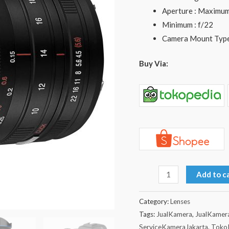
Zoom
Aperture : Maximum:
Lens
Minimum : f/22
For
Camera Mount Type
Sony
quantity
Buy Via:
Add to c
Category:
Lenses
Tags:
JualKamera
,
JualKamer
ServiceKameraJakarta
,
Toko