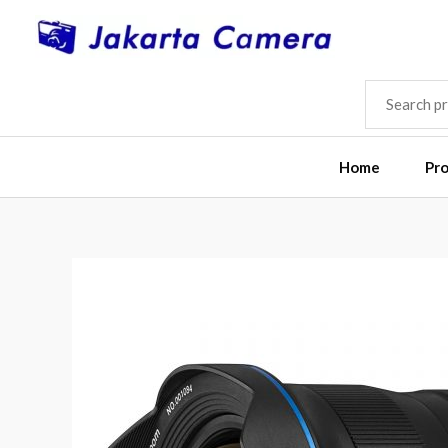
Skip
to
content
SEARCH
FOR:
Home
Pr