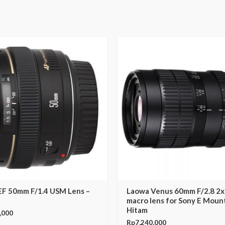
EF 50mm F/1.4 USM Lens –
Laowa Venus 60mm F/2.8 2x 
macro lens for Sony E Moun
Hitam
,000
Rp
7,240,000