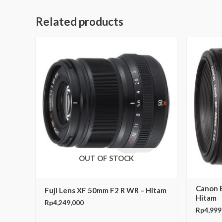
Related products
OUT OF STOCK
Canon 
Fuji Lens XF 50mm F2 R WR – Hitam
Hitam
Rp
4,249,000
Rp
4,999