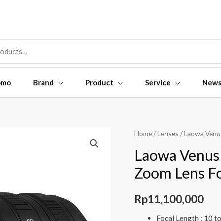
omo
Brand
Product
Service
New
Laowa
Home
/
Lenses
/ Laowa Venu
Venus
Laowa Venus
10-
Zoom Lens F
18mm
F/4.5-
Rp
11,100,000
5.6
FE
Focal Length : 10 