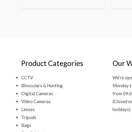
Product Categories
Our W
CCTV
We’re ope
Binoculars & Hunting
Monday t
Digital Cameras
from 09.0
Video Cameras
(Closed o
Lenses
holidays)
Tripods
Bags