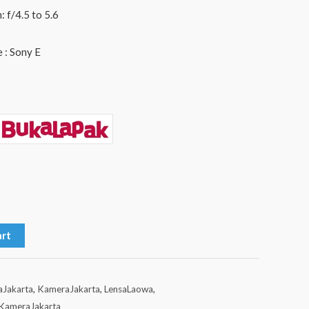
 f/4.5 to 5.6
 : Sony E
art
aJakarta
,
KameraJakarta
,
LensaLaowa
,
KameraJakarta