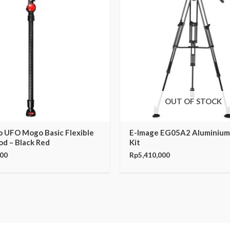
OUT OF STOCK
o UFO Mogo Basic Flexible
E-Image EG05A2 Aluminium
d – Black Red
Kit
000
Rp
5,410,000