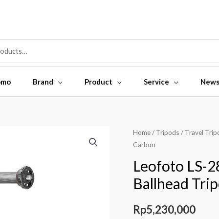
omo
Brand
Product
Service
New
Home
/
Tripods
/
Travel Trip
Carbon
Leofoto LS-
Ballhead Tri
Rp
5,230,000