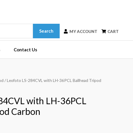
Search
MY ACCOUNT
CART
s
Contact Us
od
/ Leofoto LS-284CVL with LH-36PCL Ballhead Tripod
284CVL with LH-36PCL
pod Carbon