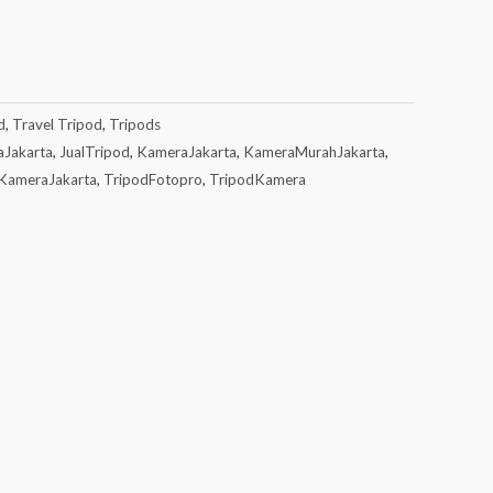
d
,
Travel Tripod
,
Tripods
aJakarta
,
JualTripod
,
KameraJakarta
,
KameraMurahJakarta
,
KameraJakarta
,
TripodFotopro
,
TripodKamera