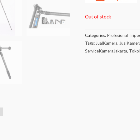
Out of stock
Categories:
Profesional Tripo
Tags:
JualKamera
,
JualKamer
ServiceKameraJakarta
,
Toko