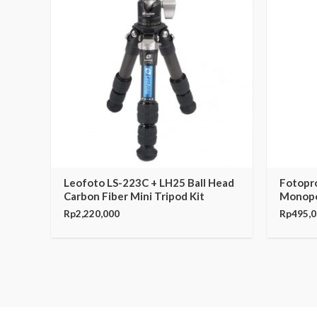
Leofoto LS-223C + LH25 Ball Head
Fotopr
Carbon Fiber Mini Tripod Kit
Monopo
Rp
2,220,000
Rp
495,