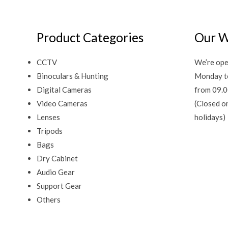
Product Categories
Our W
CCTV
We’re ope
Binoculars & Hunting
Monday t
Digital Cameras
from 09.0
Video Cameras
(Closed o
Lenses
holidays)
Tripods
Bags
Dry Cabinet
Audio Gear
Support Gear
Others