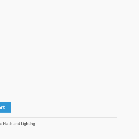
art
y:
Flash and Lighting