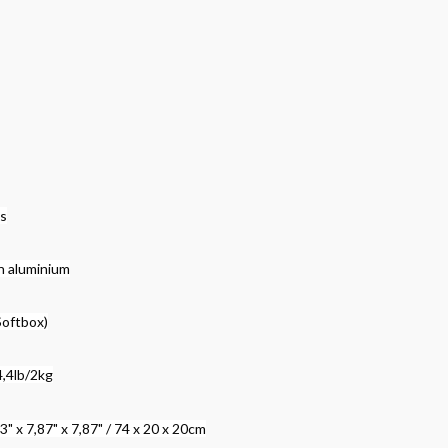
s
n aluminium
Softbox)
4,4lb/2kg
 x 7,87" x 7,87" / 74 x 20 x 20cm