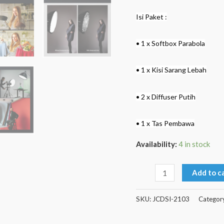
Isi Paket :
• 1 x Softbox Parabola
• 1 x Kisi Sarang Lebah
• 2 x Diffuser Putih
• 1 x Tas Pembawa
Availability:
4 in stock
Add to c
SKU:
JCDSI-2103
Categor