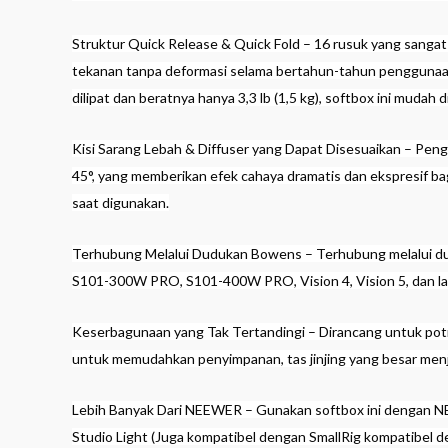
Struktur Quick Release & Quick Fold – 16 rusuk yang sanga
tekanan tanpa deformasi selama bertahun-tahun penggunaan
dilipat dan beratnya hanya 3,3 lb (1,5 kg), softbox ini mudah 
Kisi Sarang Lebah & Diffuser yang Dapat Disesuaikan – Peng
45°, yang memberikan efek cahaya dramatis dan ekspresif ba
saat digunakan.
Terhubung Melalui Dudukan Bowens – Terhubung melalui d
S101-300W PRO, S101-400W PRO, Vision 4, Vision 5, dan la
Keserbagunaan yang Tak Tertandingi – Dirancang untuk potret
untuk memudahkan penyimpanan, tas jinjing yang besar menja
Lebih Banyak Dari NEEWER – Gunakan softbox ini dengan
Studio Light (Juga kompatibel dengan SmallRig kompatibe