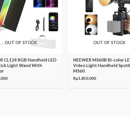
OUT OF STOCK
OUT OF STOCK
 CL124 RGB Handheld LED
NEEWER MS60B Bi-color L
tick Light Wand With
Video Light Handheld Spotl
or
MS60
,000
Rp
1,850,000