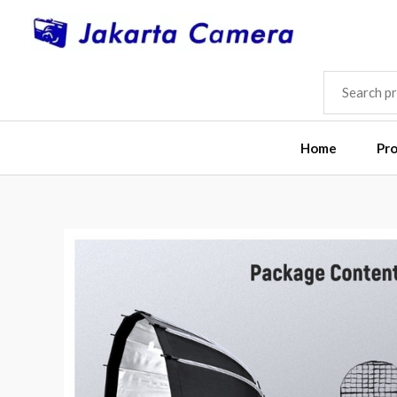
Skip
to
content
SEARCH
FOR:
Home
Pr