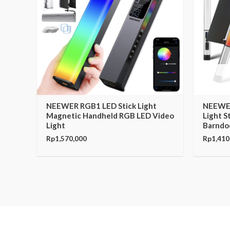
NEEWER RGB1 LED Stick Light
NEEWER
Magnetic Handheld RGB LED Video
Light S
Light
Barndo
Rp
1,570,000
Rp
1,410