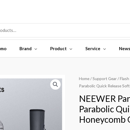
omo
Brand
Product
Service
New
NEEWER
Home
/
Support Gear
/
Flash
Parabolic Quick Release So
Parabolic
Softbox
NEEWER Para
85CM
Parabolic Qu
Deep
Honeycomb 
Parabolic
Quick