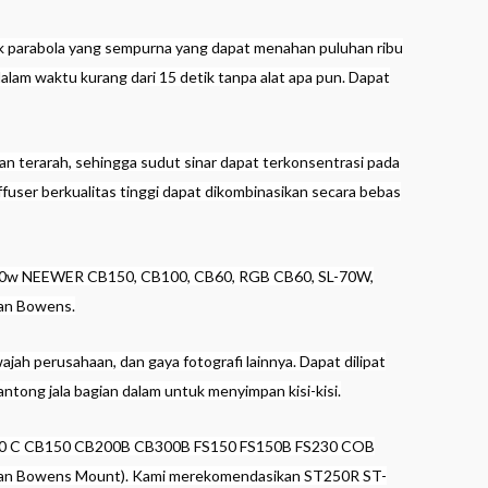
tuk parabola yang sempurna yang dapat menahan puluhan ribu
m waktu kurang dari 15 detik tanpa alat apa pun. Dapat
an terarah, sehingga sudut sinar dapat terkonsentrasi pada
fuser berkualitas tinggi dapat dikombinasikan secara bebas
sl60w NEEWER CB150, CB100, CB60, RGB CB60, SL-70W,
kan Bowens.
ah perusahaan, dan gaya fotografi lainnya. Dapat dilipat
tong jala bagian dalam untuk menyimpan kisi-kisi.
B100 C CB150 CB200B CB300B FS150 FS150B FS230 COB
engan Bowens Mount). Kami merekomendasikan ST250R ST-