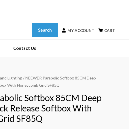
Search
MY ACCOUNT
CART
s
Contact Us
 and Lighting
/ NEEWER Parabolic Softbox 85CM Deep
ftbox With Honeycomb Grid SF85Q
bolic Softbox 85CM Deep
ick Release Softbox With
Grid SF85Q