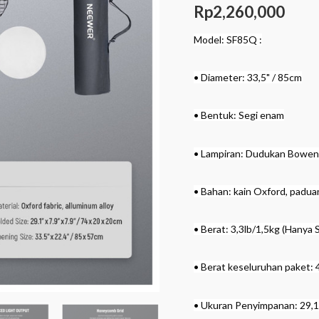
Release
Rp
2,260,000
Softbox
Model: SF85Q :
With
Honeycomb
• Diameter: 33,5" / 85cm
Grid
SF85Q
• Bentuk: Segi enam
quantity
• Lampiran: Dudukan Bowen
• Bahan: kain Oxford, padua
• Berat: 3,3lb/1,5kg (Hanya 
• Berat keseluruhan paket: 
• Ukuran Penyimpanan: 29,13"