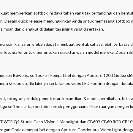
t kuat memberikan softbox ini daya tahan yang tak tertandingi dan ben
. Desain quick release memungkinkan Anda untuk memasang softbox dala
disimpan dan diangkut di dalam tas jinjing yang disertakan.
gunaan kisi sarang lebah dapat membuat bentuk cahaya lebih terbatas d
gi fotografer untuk menentukan struktur wajah model mereka. 2 buah dif
udukan Bowens, softbox ini kompatibel dengan Aputure 120d Godox 
mpu strobo studio lainnya serta lampu video LED kontinu dengan dudu
, fotografi produk, pemotretan kecantikan & mode, pernikahan, foto waj
ga softbox tetap portabel untuk penggunaan di luar ruangan dengan kan
 NEEWER Q4 Studio Flash Vision 4 Monolight dan CB60B CB60 RGB C
l dengan Godox kompatibel dengan Aputure Continuous Video Light d