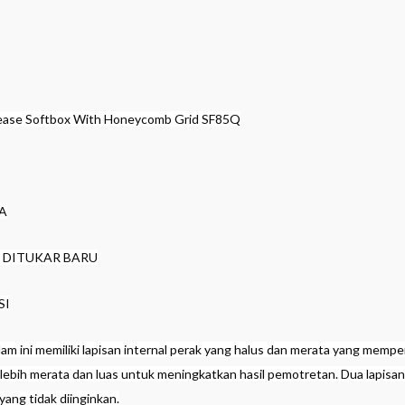
lease Softbox With Honeycomb Grid SF85Q
IA
T DITUKAR BARU
SI
am ini memiliki lapisan internal perak yang halus dan merata yang mem
lebih merata dan luas untuk meningkatkan hasil pemotretan. Dua lapisa
ang tidak diinginkan.