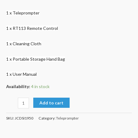
1 x Teleprompter
1 x RT113 Remote Control
1 x Cleaning Cloth
1 x Portable Storage Hand Bag
1 x User Manual
Availability:
4 in stock
Add to cart
SKU:
JCDSI1950
Category:
Teleprompter