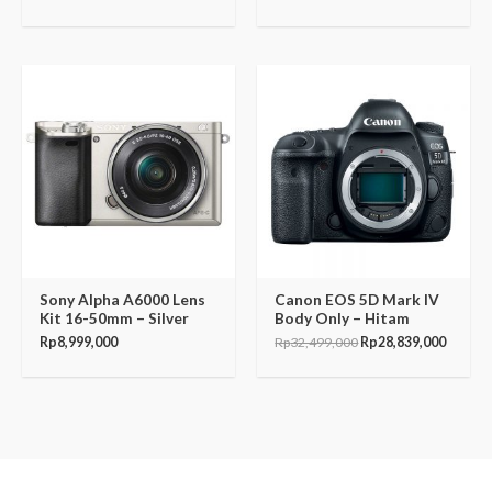
Original
Curren
price
price
was:
is:
Rp32,499,000.
Rp28,8
Sony Alpha A6000 Lens
Canon EOS 5D Mark IV
Kit 16-50mm – Silver
Body Only – Hitam
Rp
8,999,000
Rp
32,499,000
Rp
28,839,000