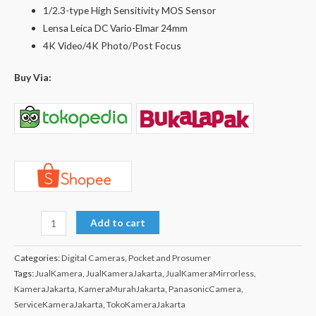
1/2.3-type High Sensitivity MOS Sensor
Lensa Leica DC Vario-Elmar 24mm
4K Video/4K Photo/Post Focus
Buy Via:
Add to cart
Categories:
Digital Cameras
,
Pocket and Prosumer
Tags:
JualKamera
,
JualKameraJakarta
,
JualKameraMirrorless
,
KameraJakarta
,
KameraMurahJakarta
,
PanasonicCamera
,
ServiceKameraJakarta
,
TokoKameraJakarta