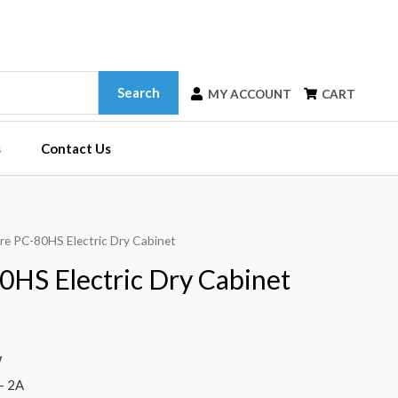
Search
MY ACCOUNT
CART
s
Contact Us
re PC-80HS Electric Dry Cabinet
0HS Electric Dry Cabinet
W
– 2A