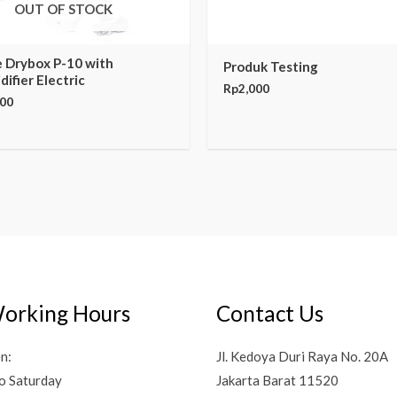
OUT OF STOCK
 Drybox P-10 with
Produk Testing
ifier Electric
Rp
2,000
000
orking Hours
Contact Us
n:
Jl. Kedoya Duri Raya No. 20A
o Saturday
Jakarta Barat 11520