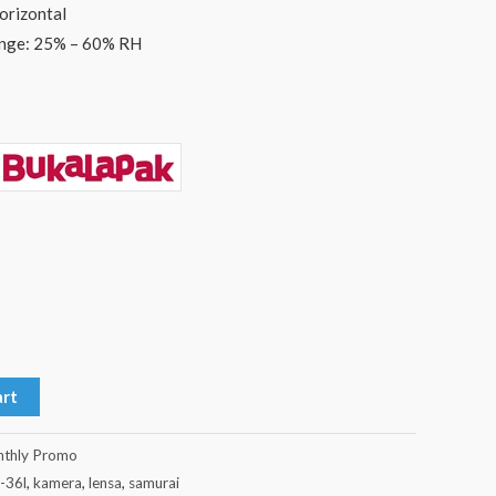
horizontal
ange: 25% – 60% RH
art
thly Promo
-36l
,
kamera
,
lensa
,
samurai