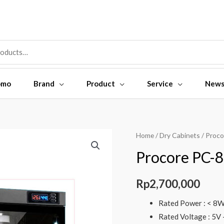
omo
Brand
Product
Service
New
Procore
Home
/
Dry Cabinets
/ Proco
PC-
Procore PC-8
80HS
Electric
Rp
2,700,000
Dry
Cabinet
Rated Power : < 8
quantity
Rated Voltage : 5V 