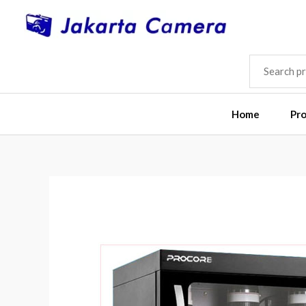
Skip
to
content
SEARCH
FOR:
Home
Pr