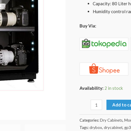
Capacity: 80 Liter 
Humidity control r
Buy Via:
Availability:
2 in stock
Add to c
Categories:
Dry Cabinets
,
Mon
Tags:
drybox
,
drycabinet
,
gp3