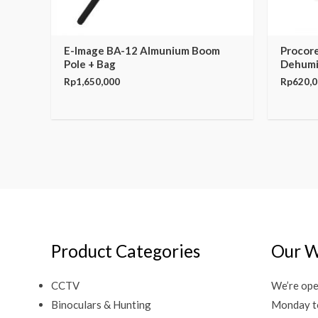
E-Image BA-12 Almunium Boom
Procore
Pole + Bag
Dehumid
Rp
1,650,000
Rp
620,
Product Categories
Our W
CCTV
We’re ope
Binoculars & Hunting
Monday t