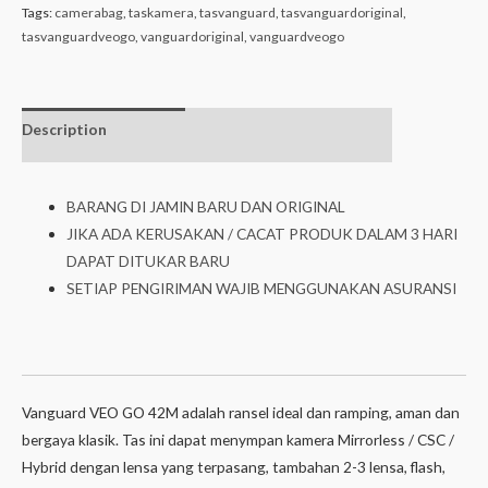
Tags:
camerabag
,
taskamera
,
tasvanguard
,
tasvanguardoriginal
,
tasvanguardveogo
,
vanguardoriginal
,
vanguardveogo
Description
Additional
isi dalam box
information
BARANG DI JAMIN BARU DAN ORIGINAL
JIKA ADA KERUSAKAN / CACAT PRODUK DALAM 3 HARI
DAPAT DITUKAR BARU
SETIAP PENGIRIMAN WAJIB MENGGUNAKAN ASURANSI
Vanguard VEO GO 42M adalah ransel ideal dan ramping, aman dan
bergaya klasik. Tas ini dapat menympan kamera Mirrorless / CSC /
Hybrid dengan lensa yang terpasang, tambahan 2-3 lensa, flash,