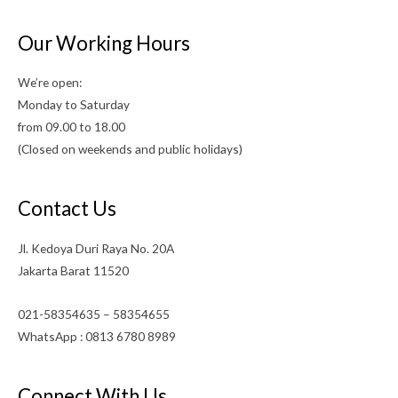
Our Working Hours
We’re open:
Monday to Saturday
from 09.00 to 18.00
(Closed on weekends and public holidays)
Contact Us
Jl. Kedoya Duri Raya No. 20A
Jakarta Barat 11520
021-58354635 – 58354655
WhatsApp : 0813 6780 8989
Connect With Us