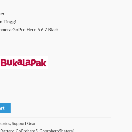
ier
n Tinggi
amera GoPro Hero 5 6 7 Black.
art
sories
,
Support Gear
Battery
,
GoProhero5
,
Goprohero5baterai
,