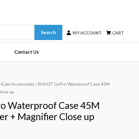
Search
MY ACCOUNT
CART
s
Contact Us
nCam Accessories
/ SHOOT GoPro Waterproof Case 45M
Close up
o Waterproof Case 45M
er + Magnifier Close up