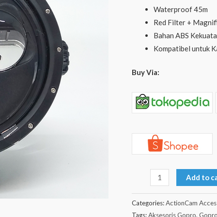
Filter
Waterproof 45m
+
Red Filter + Magnif
Magnifier
Bahan ABS Kekuata
Close
Kompatibel untuk K
up
quantity
Buy Via:
Add to c
Categories:
ActionCam Acces
Tags:
Aksesoris Gopro
,
Gopro