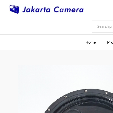
Skip
to
content
SEARCH
FOR:
Home
Pr