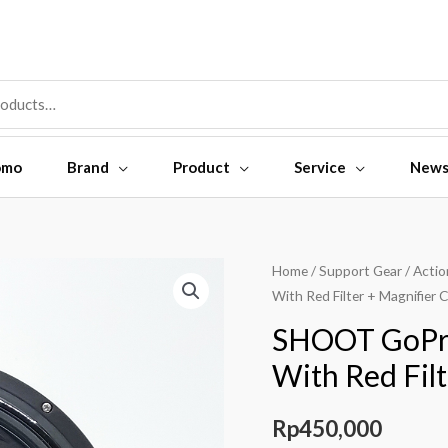
omo
Brand
Product
Service
New
SHOOT
Home
/
Support Gear
/
Actio
With Red Filter + Magnifier 
GoPro
Waterproof
SHOOT GoPr
Case
With Red Filt
45M
With
Rp
450,000
Red