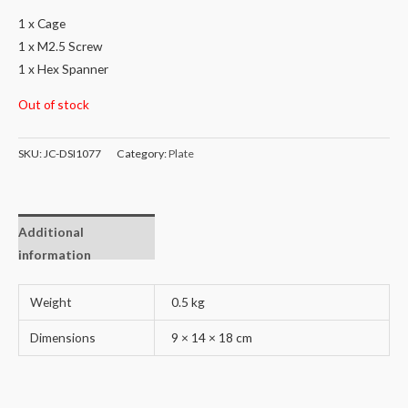
1 x Cage
1 x M2.5 Screw
1 x Hex Spanner
Out of stock
SKU:
JC-DSI1077
Category:
Plate
Additional
information
Weight
0.5 kg
Dimensions
9 × 14 × 18 cm