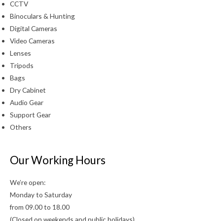
CCTV
Binoculars & Hunting
Digital Cameras
Video Cameras
Lenses
Tripods
Bags
Dry Cabinet
Audio Gear
Support Gear
Others
Our Working Hours
We’re open:
Monday to Saturday
from 09.00 to 18.00
(Closed on weekends and public holidays)