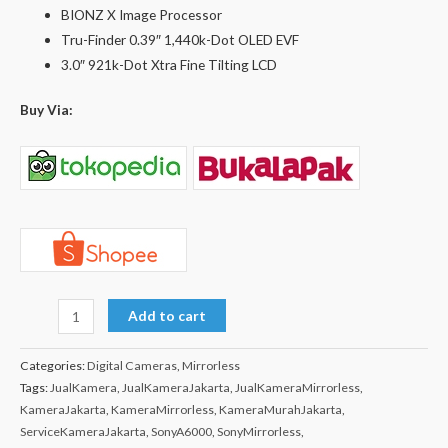
BIONZ X Image Processor
Tru-Finder 0.39″ 1,440k-Dot OLED EVF
3.0″ 921k-Dot Xtra Fine Tilting LCD
Buy Via:
Add to cart
Categories:
Digital Cameras
,
Mirrorless
Tags:
JualKamera
,
JualKameraJakarta
,
JualKameraMirrorless
,
KameraJakarta
,
KameraMirrorless
,
KameraMurahJakarta
,
ServiceKameraJakarta
,
SonyA6000
,
SonyMirrorless
,