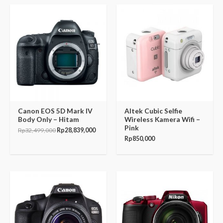
Original
Current
price
price
was:
is:
Rp32,499,000.
Rp28,839,000.
Canon EOS 5D Mark IV
Altek Cubic Selfie
Body Only – Hitam
Wireless Kamera Wifi –
Pink
Rp
32,499,000
Rp
28,839,000
Rp
850,000