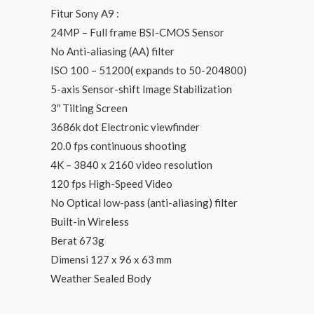
Fitur Sony A9 :
24MP – Full frame BSI-CMOS Sensor
No Anti-aliasing (AA) filter
ISO 100 – 51200( expands to 50-204800)
5-axis Sensor-shift Image Stabilization
3″ Tilting Screen
3686k dot Electronic viewfinder
20.0 fps continuous shooting
4K – 3840 x 2160 video resolution
120 fps High-Speed Video
No Optical low-pass (anti-aliasing) filter
Built-in Wireless
Berat 673g
Dimensi 127 x 96 x 63 mm
Weather Sealed Body