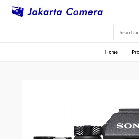
Skip
to
content
SEARCH
FOR:
Home
Pr