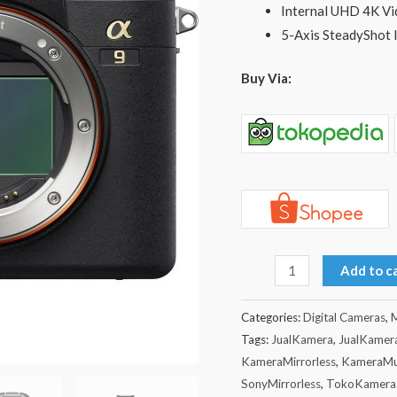
Internal UHD 4K Vi
5-Axis SteadyShot 
Buy Via:
Add to c
Categories:
Digital Cameras
,
M
Tags:
JualKamera
,
JualKamer
KameraMirrorless
,
KameraMu
SonyMirrorless
,
TokoKameraJ