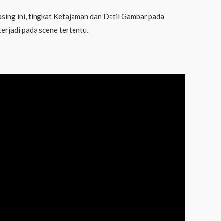
liasing ini, tingkat Ketajaman dan Detil Gambar pada
erjadi pada scene tertentu.