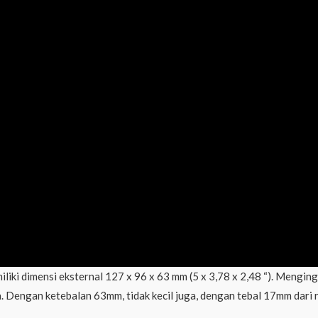
iki dimensi eksternal 127 x 96 x 63 mm (5 x 3,78 x 2,48 “). Menging
 Dengan ketebalan 63mm, tidak kecil juga, dengan tebal 17mm dari r