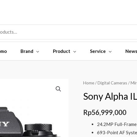
omo
Brand
Product
Service
New
Sony
Home
/
Digital Cameras
/
Mir
Alpha
Sony Alpha I
ILCE
A9
Rp
56,999,000
Body
Only
24.2MP Full-Frame
quantity
693-Point AF Syste