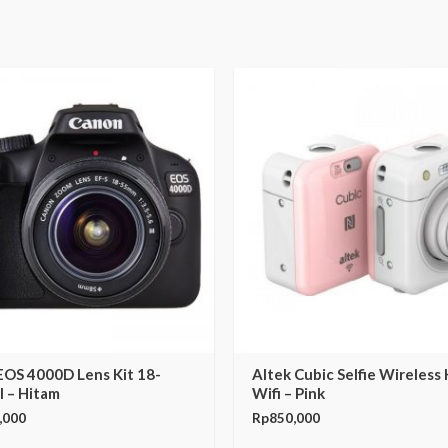
EOS 4000D Lens Kit 18-
Altek Cubic Selfie Wireless
I – Hitam
Wifi – Pink
,000
Rp
850,000