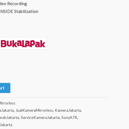
deo Recording
INSIDE Stabilization
art
irrorless
aJakarta
,
JualKameraMirrorless
,
KameraJakarta
,
rahJakarta
,
ServiceKameraJakarta
,
SonyA7R
,
akarta