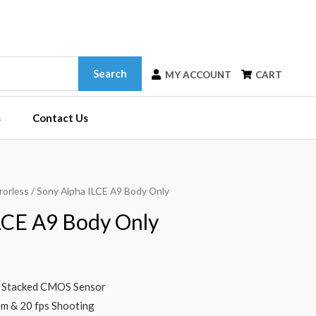
Search
MY ACCOUNT
CART
s
Contact Us
rorless
/ Sony Alpha ILCE A9 Body Only
LCE A9 Body Only
 Stacked CMOS Sensor
m & 20 fps Shooting