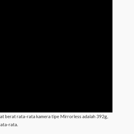
at berat rata-rata kamera tipe Mirrorless adalah 392g,
ata-rata.