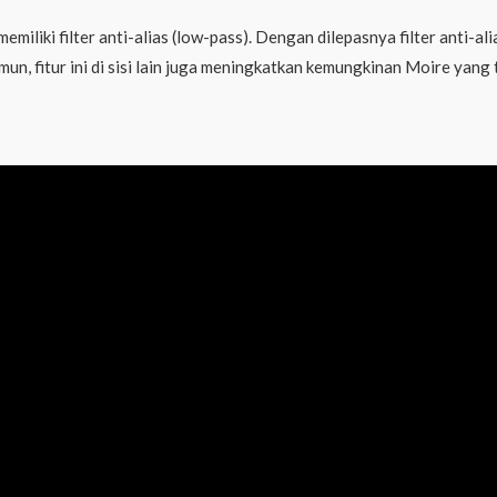
emiliki filter anti-alias (low-pass). Dengan dilepasnya filter anti-a
, fitur ini di sisi lain juga meningkatkan kemungkinan Moire yang t