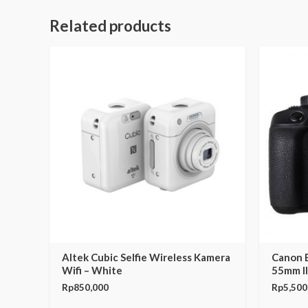
Related products
Altek Cubic Selfie Wireless Kamera
Canon 
Wifi – White
55mm II
Rp
850,000
Rp
5,500