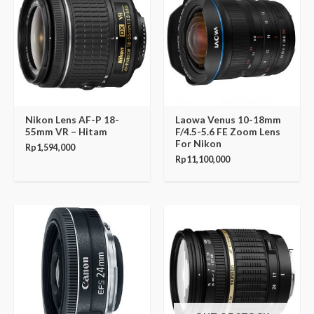
Nikon Lens AF-P 18-
Laowa Venus 10-18mm
55mm VR – Hitam
F/4.5-5.6 FE Zoom Lens
For Nikon
Rp
1,594,000
Rp
11,100,000