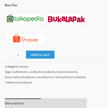
Buy Via:
Add to cart
Category:
Lenses
Tags:
JualKamera
,
JualKameraJakarta
,
KameraJakarta
,
KameraMurahJakarta
,
LensaTamron
,
ServiceKameraJakarta
,
TokoKameraJakarta
Description
Additional
Isi dalam box