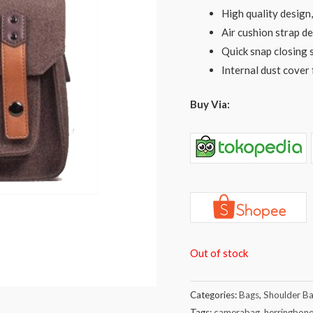
High quality design, 
Air cushion strap d
Quick snap closing s
Internal dust cover
Buy Via:
Out of stock
Categories:
Bags
,
Shoulder B
Tags:
camerabag
,
herringbon