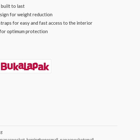
built to last
esign for weight reduction
traps for easy and fast access to the interior
 for optimum protection
ag
epapaspocket
,
herringbonesmall
,
papaspocketsmall
,