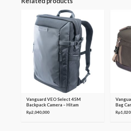
Related products
Vanguard VEO Select 45M
Vangua
Backpack Camera – Hitam
Bag Ca
Rp
2,040,000
Rp
1,020