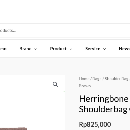
omo
Brand
Product
Service
New
Home
/
Bags
/
Shoulder Bag
Brown
Herringbone
Shoulderbag
Rp
825,000