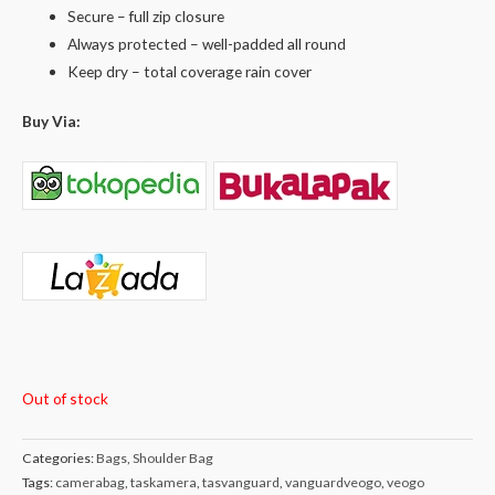
Secure – full zip closure
Always protected – well-padded all round
Keep dry – total coverage rain cover
Buy Via:
Out of stock
Categories:
Bags
,
Shoulder Bag
Tags:
camerabag
,
taskamera
,
tasvanguard
,
vanguardveogo
,
veogo