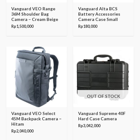
Vanguard VEO Range
Vanguard Alta BCS
36M Shoulder Bag
Battery Accessories
Camera – Cream Beige
Camera Case Small
Rp
1,500,000
Rp
180,000
OUT OF STOCK
Vanguard VEO Select
Vanguard Supreme 40F
45M Backpack Camera –
Hard Case Camera
Hitam
Rp
3,042,000
Rp
2,040,000