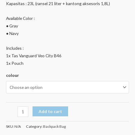
Kapasitas : 23L (ransel 21 liter + kantong aksesoris 1,8L)
Available Color :
● Gray
● Navy
Includes :
1x Tas Vanguard Veo City B46
1x Pouch
colour
Add to cart
SKU:
N/A
Category:
Backpack Bag