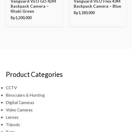
Vanguard VEO GO 42M
Vanguard VEO Flex 43M
Backpack Camera –
Backpack Camera – Blue
Khaki Green
Rp
1,180,000
Rp
1,200,000
Product Categories
CCTV
Binoculars & Hunting
Digital Cameras
Video Cameras
Lenses
Tripods
Bags