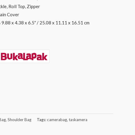
kle, Roll Top, Zipper
ain Cover
 9.88 x 4.38 x 6.5″ / 25.08 x 11.11 x 16.51 cm
Bag
,
Shoulder Bag
Tags:
camerabag
,
taskamera