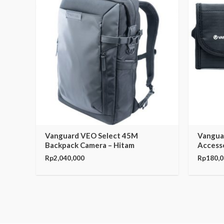
Vanguard VEO Select 45M
Vangua
Backpack Camera – Hitam
Accesso
Rp
2,040,000
Rp
180,