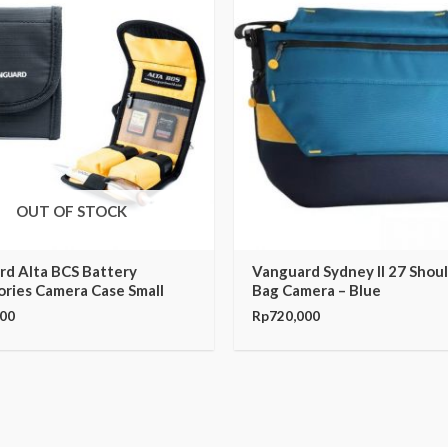
OUT OF STOCK
rd Alta BCS Battery
Vanguard Sydney II 27 Shou
ries Camera Case Small
Bag Camera – Blue
000
Rp
720,000