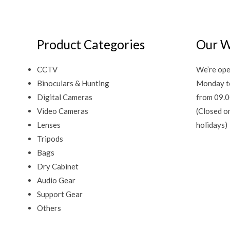
Product Categories
Our W
CCTV
We’re ope
Binoculars & Hunting
Monday t
Digital Cameras
from 09.0
Video Cameras
(Closed o
Lenses
holidays)
Tripods
Bags
Dry Cabinet
Audio Gear
Support Gear
Others