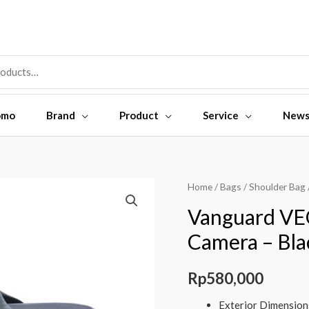
omo
Brand
Product
Service
New
Home
/
Bags
/
Shoulder Bag
Vanguard VE
Camera – Bla
Rp
580,000
Exterior Dimensions