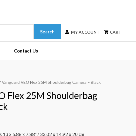
Search
MY ACCOUNT
CART
s
Contact Us
/ Vanguard VEO Flex 25M Shoulderbag Camera – Black
O Flex 25M Shoulderbag
ck
 13 x 5.88 x 7.88″ / 33.02 x 14.92 x 20 cm