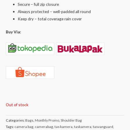
Secure – full zip closure
Always protected – well-padded all round
Keep dry – total coverage rain cover
Buy Via:
Out of stock
Categories:
Bags
,
Monthly Promo
,
Shoulder Bag
Tags:
camera bag
,
camerabag
,
tas kamera
,
taskamera
,
tasvanguard
,