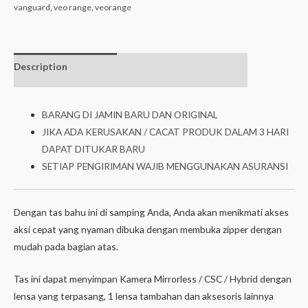
vanguard
,
veo range
,
veorange
Description
Additional
isi dalam box
information
BARANG DI JAMIN BARU DAN ORIGINAL
JIKA ADA KERUSAKAN / CACAT PRODUK DALAM 3 HARI
DAPAT DITUKAR BARU
SETIAP PENGIRIMAN WAJIB MENGGUNAKAN ASURANSI
Dengan tas bahu ini di samping Anda, Anda akan menikmati akses
aksi cepat yang nyaman dibuka dengan membuka zipper dengan
mudah pada bagian atas.
Tas ini dapat menyimpan Kamera Mirrorless / CSC / Hybrid dengan
lensa yang terpasang, 1 lensa tambahan dan aksesoris lainnya