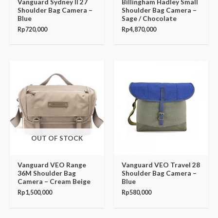
Vanguard Sydney II 27
Billingham Hadley Small
Shoulder Bag Camera –
Shoulder Bag Camera –
Blue
Sage / Chocolate
Rp
720,000
Rp
4,870,000
OUT OF STOCK
Vanguard VEO Range
Vanguard VEO Travel 28
36M Shoulder Bag
Shoulder Bag Camera –
Camera – Cream Beige
Blue
Rp
1,500,000
Rp
580,000