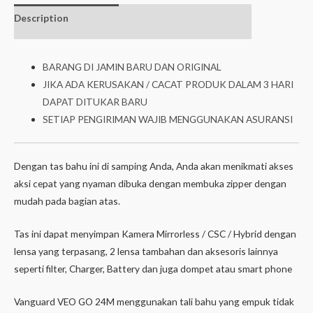
Description
Additional
isi dalam box
information
BARANG DI JAMIN BARU DAN ORIGINAL
JIKA ADA KERUSAKAN / CACAT PRODUK DALAM 3 HARI
DAPAT DITUKAR BARU
SETIAP PENGIRIMAN WAJIB MENGGUNAKAN ASURANSI
Dengan tas bahu ini di samping Anda, Anda akan menikmati akses
aksi cepat yang nyaman dibuka dengan membuka zipper dengan
mudah pada bagian atas.
Tas ini dapat menyimpan Kamera Mirrorless / CSC / Hybrid dengan
lensa yang terpasang, 2 lensa tambahan dan aksesoris lainnya
seperti filter, Charger, Battery dan juga dompet atau smart phone
Vanguard VEO GO 24M menggunakan tali bahu yang empuk tidak