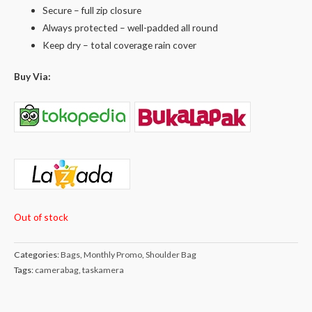
Secure – full zip closure
Always protected – well-padded all round
Keep dry – total coverage rain cover
Buy Via:
Out of stock
Categories:
Bags
,
Monthly Promo
,
Shoulder Bag
Tags:
camerabag
,
taskamera