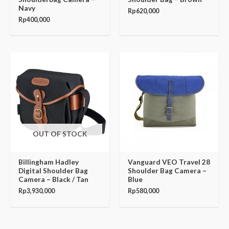
Navy
Rp
620,000
Rp
400,000
OUT OF STOCK
Billingham Hadley
Vanguard VEO Travel 28
Digital Shoulder Bag
Shoulder Bag Camera –
Camera – Black / Tan
Blue
Rp
3,930,000
Rp
580,000