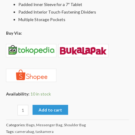
Padded Inner Sleeve for a 7″ Tablet
Padded Interior Touch-Fastening Dividers
Multiple Storage Pockets
Buy Via:
Availability:
10 in stock
Add to cart
Categories:
Bags
,
Messenger Bag
,
Shoulder Bag
Tags:
camerabag
,
taskamera