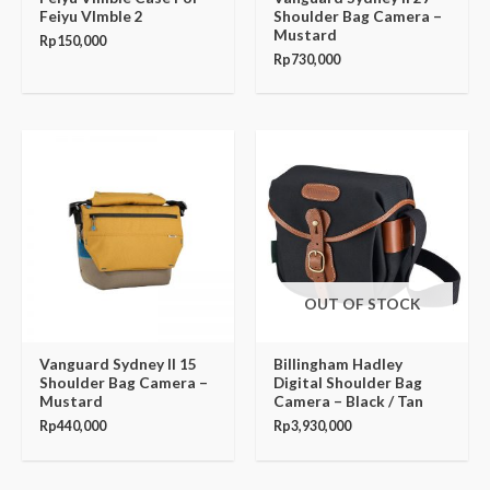
Feiyu VImble 2
Shoulder Bag Camera –
Mustard
Rp
150,000
Rp
730,000
OUT OF STOCK
Vanguard Sydney II 15
Billingham Hadley
Shoulder Bag Camera –
Digital Shoulder Bag
Mustard
Camera – Black / Tan
Rp
440,000
Rp
3,930,000