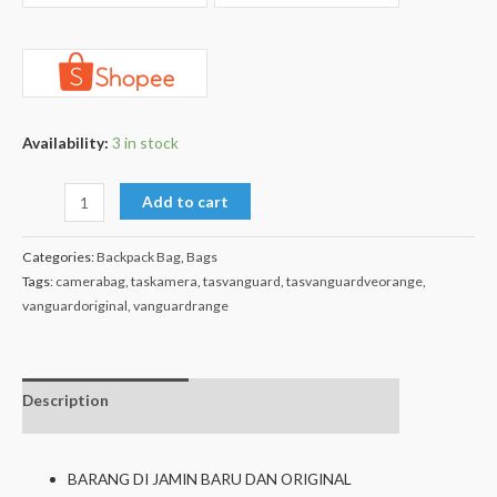
Availability:
3 in stock
Add to cart
Categories:
Backpack Bag
,
Bags
Tags:
camerabag
,
taskamera
,
tasvanguard
,
tasvanguardveorange
,
vanguardoriginal
,
vanguardrange
Description
Additional
isi dalam box
information
BARANG DI JAMIN BARU DAN ORIGINAL