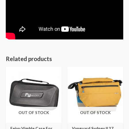
Related products
OUT OF STOCK
OUT OF STOCK
Feiyu Vimble Case For
Vanguard Sydney II 27