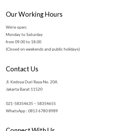
Our Working Hours
We’re open:
Monday to Saturday
from 09.00 to 18.00
(Closed on weekends and public holidays)
Contact Us
Jl. Kedoya Duri Raya No. 20A
Jakarta Barat 11520
021-58354635 – 58354655
WhatsApp : 0813 6780 8989
Connect With Us