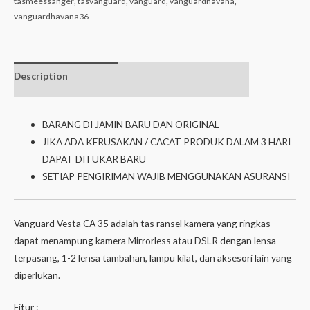
tasmeessanger
,
tasvanguard
,
vanguard
,
vanguardhavana
,
vanguardhavana36
Description
Additional
isi dalam box
information
BARANG DI JAMIN BARU DAN ORIGINAL
JIKA ADA KERUSAKAN / CACAT PRODUK DALAM 3 HARI
DAPAT DITUKAR BARU
SETIAP PENGIRIMAN WAJIB MENGGUNAKAN ASURANSI
Vanguard Vesta CA 35 adalah tas ransel kamera yang ringkas
dapat menampung kamera Mirrorless atau DSLR dengan lensa
terpasang, 1-2 lensa tambahan, lampu kilat, dan aksesori lain yang
diperlukan.
Fitur :