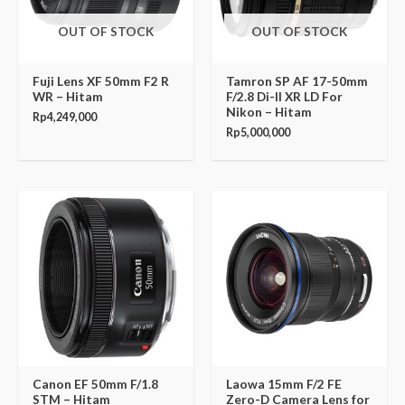
OUT OF STOCK
OUT OF STOCK
Fuji Lens XF 50mm F2 R
Tamron SP AF 17-50mm
WR – Hitam
F/2.8 Di-II XR LD For
Nikon – Hitam
Rp
4,249,000
Rp
5,000,000
Original
Current
price
price
was:
is:
Rp1,849,000.
Rp1,825,000.
Canon EF 50mm F/1.8
Laowa 15mm F/2 FE
STM – Hitam
Zero-D Camera Lens for