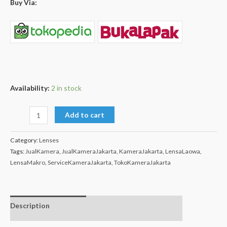
Buy Via:
Availability:
2 in stock
Add to cart
Category:
Lenses
Tags:
JualKamera
,
JualKameraJakarta
,
KameraJakarta
,
LensaLaowa
,
LensaMakro
,
ServiceKameraJakarta
,
TokoKameraJakarta
Description
Additional
Isi dalam box
information