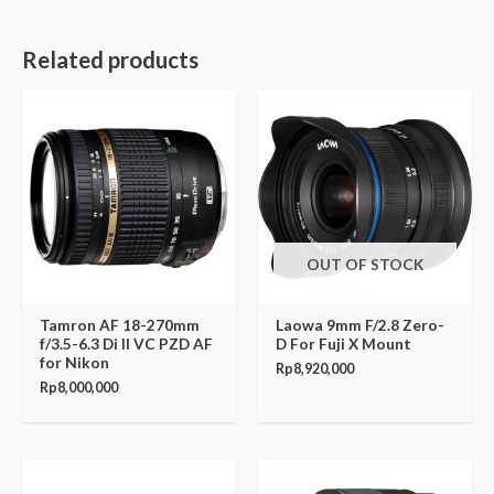
Related products
OUT OF STOCK
Tamron AF 18-270mm
Laowa 9mm F/2.8 Zero-
f/3.5-6.3 Di II VC PZD AF
D For Fuji X Mount
for Nikon
Rp
8,920,000
Rp
8,000,000