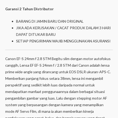
Garansi 2 Tahun Distributor
BARANG DI JAMIN BARU DAN ORIGINAL
JIKA ADA KERUSAKAN / CACAT PRODUK DALAM 3 HARI
DAPAT DITUKAR BARU
SETIAP PENGIRIMAN WAJIB MENGGUNAKAN ASURANSI
Canon EF-S 24mm f 2.8 STM Begitu slim dengan motor autofokus
canggih, Lensa EF EF-S 24mm f / 2.8 STM dari Canon adalah lensa
prime wide-angle yang dirancang untuk EOS DSLR ukuran-APS-C.
Memberikan panjang fokus setara 38mm, lensa ini mengambil
perspektif yang sedikit lebih luas daripada normal untuk
mendapatkan manfaat penggunaannya dalam berbagai situasi
pengambilan gambar yang luas. Lalu dengan stepping motor AF
system yang berpasangan dengan kamera yang menampilkan
mode AF Servo Film, di mana ia akan memberikan kinerja
pemfokusan yang cepat, halus, dan hampir senyap yang dapat