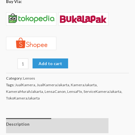
Buy Via:
Add to cart
Category:
Lenses
Tags:
JualKamera
,
JualKameraJakarta
,
KameraJakarta
,
KameraMurahJakarta
,
LensaCanon
,
LensaFIx
,
ServiceKameraJakarta
,
TokoKameraJakarta
Description
Additional
Isi dalam box
information