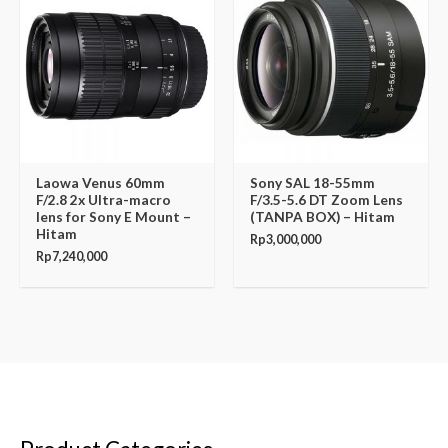
Laowa Venus 60mm
Sony SAL 18-55mm
F/2.8 2x Ultra-macro
F/3.5-5.6 DT Zoom Lens
lens for Sony E Mount –
(TANPA BOX) – Hitam
Hitam
Rp
3,000,000
Rp
7,240,000