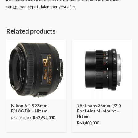
tanggapan cepat dalam penyesuaian.
Related products
Original
Current
price
price
was:
is:
Rp2,850,000.
Rp2,699,000.
Nikon AF-S 35mm
7Artisans 35mm F/2.0
F/1.8G DX – Hitam
For Leica M-Mount –
Hitam
Rp
2,850,000
Rp
2,699,000
Rp
3,400,000