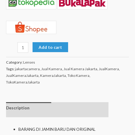
Add to cart
Category:
Lenses
Tags:
jakartacamera
,
Jual Kamera
,
Jual Kamera Jakarta
,
JualKamera
,
JualKameraJakarta
,
KameraJakarta
,
Toko Kamera
,
TokoKameraJakarta
Description
Additional
Isi dalam Box
information
BARANG DI JAMIN BARU DAN ORIGINAL