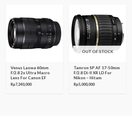
OUT OF STOCK
Venus Laowa 60mm
Tamron SP AF 17-50mm
F/2.8 2x Ultra Macro
F/2.8 Di-II XR LD For
Lens For Canon EF
Nikon – Hitam
Rp
7,240,000
Rp
5,000,000