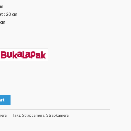
cm
at : 20 cm
 cm
art
mera
Tags:
Strapcamera
,
Strapkamera