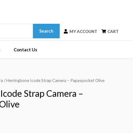
Search
MY ACCOUNT
CART
s
Contact Us
ra
/ Herringbone Icode Strap Camera – Papaspocket Olive
Icode Strap Camera –
Olive