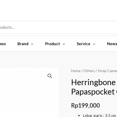
omo
Brand
Product
Service
New
Herringbone
Home
/
Others
/
Strap Came
Icode
Herringbone 
Strap
Papaspocket 
Camera
-
Rp
199,000
Papaspocket
Olive
Lebar garis : 3,5 cm