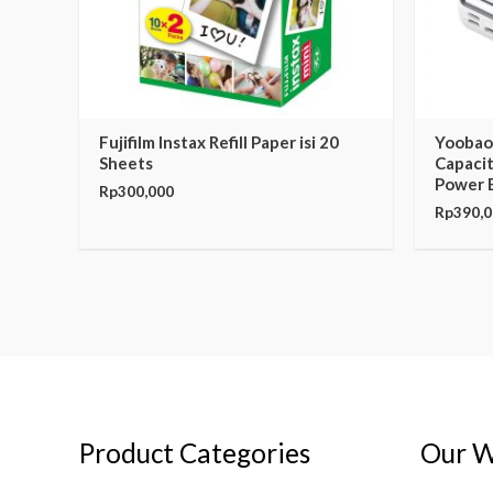
Fujifilm Instax Refill Paper isi 20
Yoobao
Sheets
Capaci
Power 
Rp
300,000
Rp
390,
Product Categories
Our W