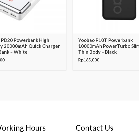
 PD20 Powerbank High
Yoobao P10T Powerbank
ty 20000mAh Quick Charger
10000mAh PowerTurbo Slim
Bank – White
Thin Body – Black
000
Rp
165,000
orking Hours
Contact Us