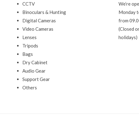
CCTV
We’re ope
Binoculars & Hunting
Monday t
Digital Cameras
from 09.0
Video Cameras
(Closed o
Lenses
holidays)
Tripods
Bags
Dry Cabinet
Audio Gear
Support Gear
Others