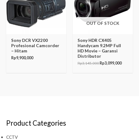
OUT OF STOCK
Sony DCR VX2200
Sony HDR CX405
Profesional Camcorder
Handycam 9.2MP Full
– Hitam
HD Movie – Garansi
Distributor
Rp
9,900,000
Rp
3,145,000
Rp
3,099,000
Product Categories
CCTV