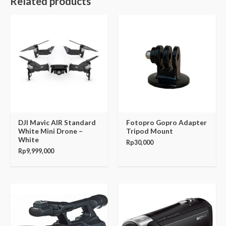
Related products
DJI Mavic AIR Standard
Fotopro Gopro Adapter
White Mini Drone –
Tripod Mount
White
Rp
30,000
Rp
9,999,000
Original
Current
price
price
was:
is:
Rp3,145,000.
Rp3,099,0