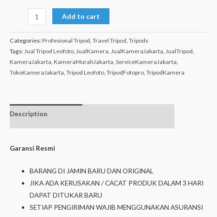
Add to cart
Categories:
Profesional Tripod
,
Travel Tripod
,
Tripods
Tags:
Jual Tripod Leofoto
,
JualKamera
,
JualKameraJakarta
,
JualTripod
,
KameraJakarta
,
KameraMurahJakarta
,
ServiceKameraJakarta
,
TokoKameraJakarta
,
Tripod Leofoto
,
TripodFotopro
,
TripodKamera
Description
Additional
Isi dalam box
information
Garansi Resmi
BARANG DI JAMIN BARU DAN ORIGINAL
JIKA ADA KERUSAKAN / CACAT PRODUK DALAM 3 HARI
DAPAT DITUKAR BARU
SETIAP PENGIRIMAN WAJIB MENGGUNAKAN ASURANSI