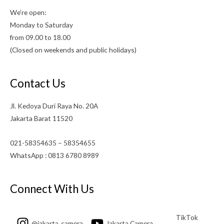
We’re open:
Monday to Saturday
from 09.00 to 18.00
(Closed on weekends and public holidays)
Contact Us
Jl. Kedoya Duri Raya No. 20A
Jakarta Barat 11520
021-58354635 – 58354655
WhatsApp : 0813 6780 8989
Connect With Us
TikTok
@jakarta_camera
Jakarta Camera