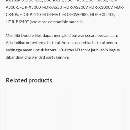
A300R, FDR-X3000, HDR-AS50, HDR-AS200V, FDR-X1000V, HDR-
CX405, HDR-PJ410, HDR-MV1, HDR-GWP88E, HDR-CX240E,
HDR-PJ240E (and more compatible models)
Memiliki Double Slot dapat mengisi 2 baterai secara bersamaan.
Ada indikator performa baterai. Auto stop ketika baterai penuh
sehingga aman untuk baterai. Kualitas Nitecore jauh lebih bagus
dibanding charger 3rd party lainnya.
Related products