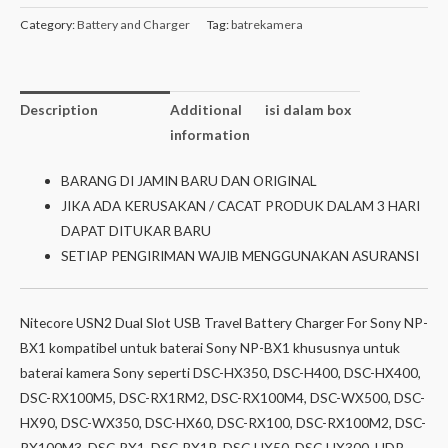
Category:
Battery and Charger
Tag:
batrekamera
Description
Additional
isi dalam box
information
BARANG DI JAMIN BARU DAN ORIGINAL
JIKA ADA KERUSAKAN / CACAT PRODUK DALAM 3 HARI
DAPAT DITUKAR BARU
SETIAP PENGIRIMAN WAJIB MENGGUNAKAN ASURANSI
Nitecore USN2 Dual Slot USB Travel Battery Charger For Sony NP-
BX1 kompatibel untuk baterai Sony NP-BX1 khususnya untuk
baterai kamera Sony seperti DSC-HX350, DSC-H400, DSC-HX400,
DSC-RX100M5, DSC-RX1RM2, DSC-RX100M4, DSC-WX500, DSC-
HX90, DSC-WX350, DSC-HX60, DSC-RX100, DSC-RX100M2, DSC-
RX100M3, DSC-RX1, DSC-RX1R, DSC-HX50, DSC-HX300, HDR-