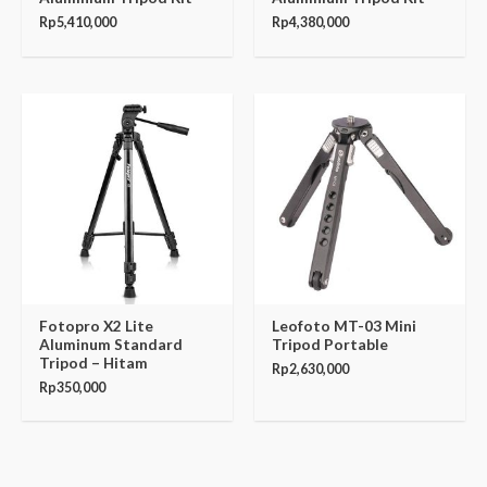
Rp
5,410,000
Rp
4,380,000
Fotopro X2 Lite
Leofoto MT-03 Mini
Aluminum Standard
Tripod Portable
Tripod – Hitam
Rp
2,630,000
Rp
350,000