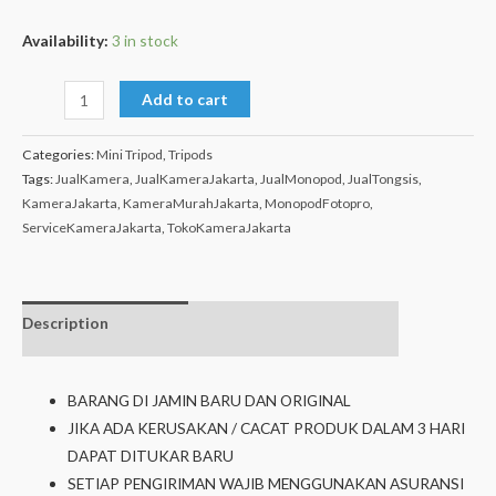
Availability:
3 in stock
Add to cart
Categories:
Mini Tripod
,
Tripods
Tags:
JualKamera
,
JualKameraJakarta
,
JualMonopod
,
JualTongsis
,
KameraJakarta
,
KameraMurahJakarta
,
MonopodFotopro
,
ServiceKameraJakarta
,
TokoKameraJakarta
Description
Additional
Isi dalam box
information
BARANG DI JAMIN BARU DAN ORIGINAL
JIKA ADA KERUSAKAN / CACAT PRODUK DALAM 3 HARI
DAPAT DITUKAR BARU
SETIAP PENGIRIMAN WAJIB MENGGUNAKAN ASURANSI