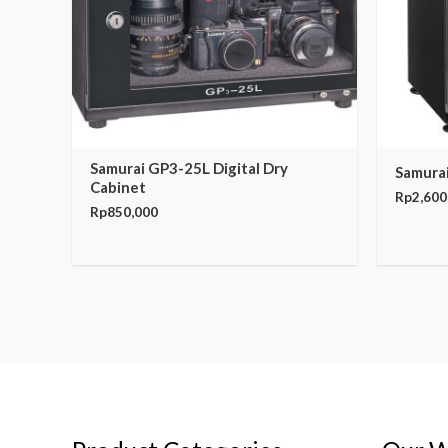
Samurai GP3-25L Digital Dry
Samura
Cabinet
Rp
2,600
Rp
850,000