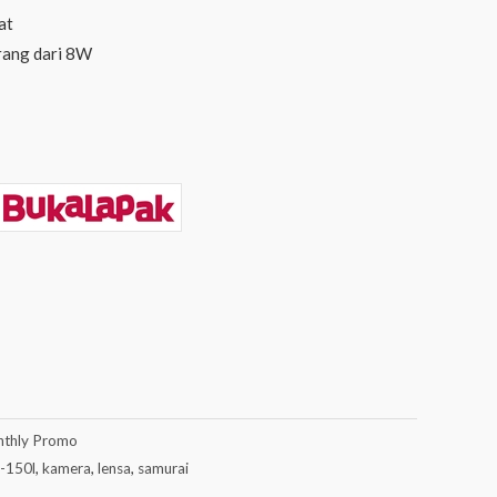
at
rang dari 8W
thly Promo
-150l
,
kamera
,
lensa
,
samurai