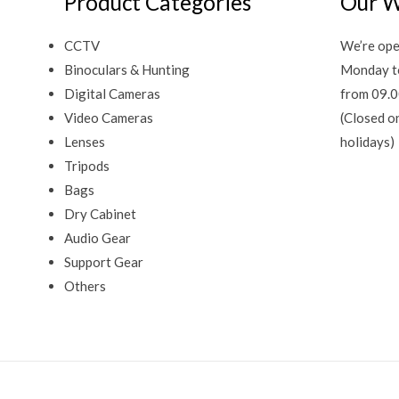
Product Categories
Our W
CCTV
We’re ope
Binoculars & Hunting
Monday t
Digital Cameras
from 09.0
Video Cameras
(Closed o
Lenses
holidays)
Tripods
Bags
Dry Cabinet
Audio Gear
Support Gear
Others