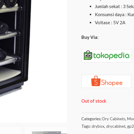
Jumlah sekat : 3 Sek
Konsumsi daya : Ku
Voltase : 5V 2A
Buy Via:
Out of stock
Categories:
Dry Cabinets
,
Mon
Tags:
drybox
,
drycabinet
,
gp2