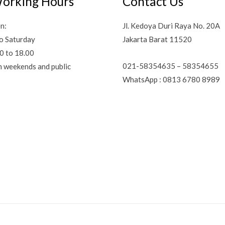
orking Hours
Contact Us
n:
Jl. Kedoya Duri Raya No. 20A
o Saturday
Jakarta Barat 11520
0 to 18.00
021-58354635 – 58354655
n weekends and public
WhatsApp : 0813 6780 8989