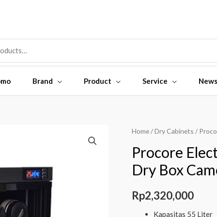
omo
Brand
Product
Service
New
Home
/
Dry Cabinets
/ Proco
Procore Elect
Dry Box Came
Rp
2,320,000
Kapasitas 55 Liter