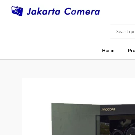
Skip
to
content
SEARCH
FOR:
Home
Pr