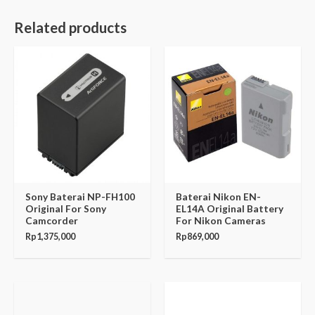
Related products
Sony Baterai NP-FH100
Baterai Nikon EN-
Original For Sony
EL14A Original Battery
Camcorder
For Nikon Cameras
Rp
1,375,000
Rp
869,000