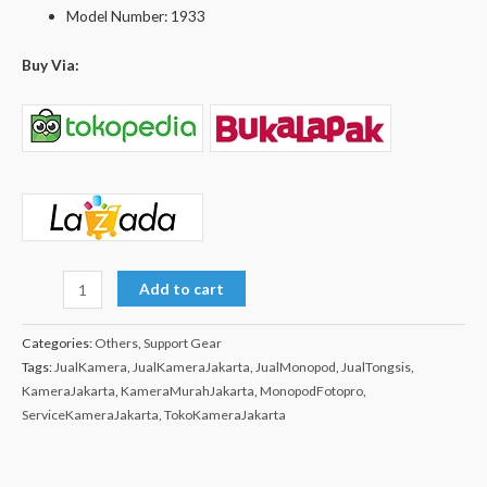
Model Number: 1933
Buy Via:
Add to cart
Categories:
Others
,
Support Gear
Tags:
JualKamera
,
JualKameraJakarta
,
JualMonopod
,
JualTongsis
,
KameraJakarta
,
KameraMurahJakarta
,
MonopodFotopro
,
ServiceKameraJakarta
,
TokoKameraJakarta