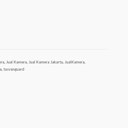
era
,
Jual Kamera
,
Jual Kamera Jakarta
,
JualKamera
,
a
,
tasvanguard