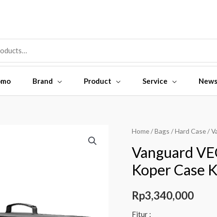
omo
Brand
Product
Service
New
Vanguard
Home
/
Bags
/
Hard Case
/ V
VEO
Vanguard VE
BIB
Koper Case 
DIVIDER
S53
Rp
3,340,000
-
Tas
Fitur :