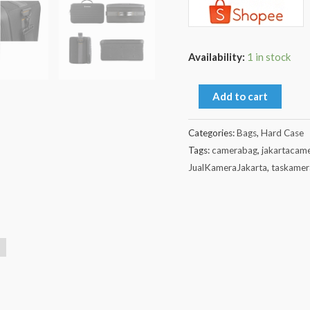
Availability:
1 in stock
Add to cart
Categories:
Bags
,
Hard Case
Tags:
camerabag
,
jakartacam
JualKameraJakarta
,
taskamer