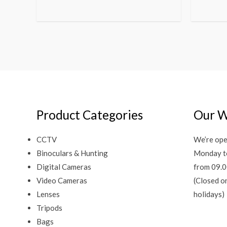
Product Categories
Our W
CCTV
We’re ope
Binoculars & Hunting
Monday t
Digital Cameras
from 09.0
Video Cameras
(Closed o
Lenses
holidays)
Tripods
Bags