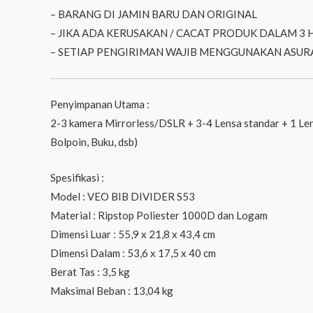
– BARANG DI JAMIN BARU DAN ORIGINAL
– JIKA ADA KERUSAKAN / CACAT PRODUK DALAM 3 
– SETIAP PENGIRIMAN WAJIB MENGGUNAKAN ASURA
Penyimpanan Utama :
2-3 kamera Mirrorless/DSLR + 3-4 Lensa standar + 1 Lens
Bolpoin, Buku, dsb)
Spesifikasi :
Model : VEO BIB DIVIDER S53
Material : Ripstop Poliester 1000D dan Logam
Dimensi Luar : 55,9 x 21,8 x 43,4 cm
Dimensi Dalam : 53,6 x 17,5 x 40 cm
Berat Tas : 3,5 kg
Maksimal Beban : 13,04 kg