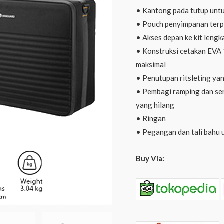
Koper
• Kantong pada tutup unt
Case
• Pouch penyimpanan terpi
Kamera
• Akses depan ke kit lengk
quantity
• Konstruksi cetakan EVA
maksimal
• Penutupan ritsleting ya
• Pembagi ramping dan se
yang hilang
• Ringan
• Pegangan dan tali bahu 
Buy Via: