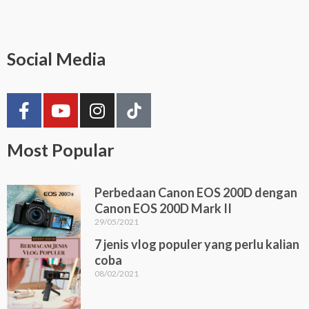
Social Media
F
Y
I
a
o
n
c
u
s
Most Popular
e
t
t
b
u
a
o
b
g
Perbedaan Canon EOS 200D dengan
o
e
r
Canon EOS 200D Mark II
k
a
29/05/2021
-
m
7 jenis vlog populer yang perlu kalian
f
coba
08/02/2021