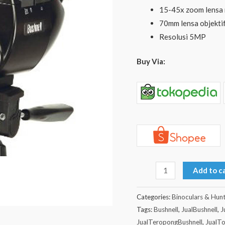
111545
15-45x zoom lensa 
quantity
70mm lensa objekti
Resolusi 5MP
Buy Via:
Add to c
Categories:
Binoculars & Hunt
Tags:
Bushnell
,
JualBushnell
,
J
JualTeropongBushnell
,
JualTo