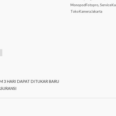
MonopodFotopro
,
ServiceKa
TokoKameraJakarta
M 3 HARI DAPAT DITUKAR BARU
ASURANSI