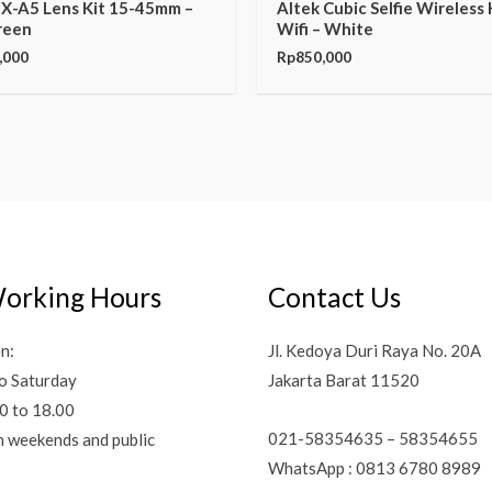
m X-A5 Lens Kit 15-45mm –
Altek Cubic Selfie Wireless
reen
Wifi – White
,000
Rp
850,000
orking Hours
Contact Us
n:
Jl. Kedoya Duri Raya No. 20A
o Saturday
Jakarta Barat 11520
0 to 18.00
021-58354635 – 58354655
n weekends and public
WhatsApp : 0813 6780 8989