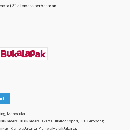
mata (22x kamera perbesaran)
f
art
ing
,
Monocular
ualKamera
,
JualKameraJakarta
,
JualMonopod
,
JualTeropong
,
ngsis
,
KameraJakarta
,
KameraMurahJakarta
,