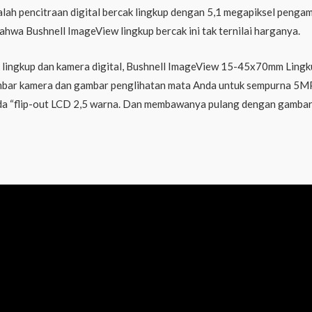
ah pencitraan digital bercak lingkup dengan 5,1 megapiksel penga
wa Bushnell ImageView lingkup bercak ini tak ternilai harganya.
 lingkup dan kamera digital, Bushnell ImageView 15-45x70mm Lingku
r kamera dan gambar penglihatan mata Anda untuk sempurna 5MP sn
u pada “flip-out LCD 2,5 warna. Dan membawanya pulang dengan gambar