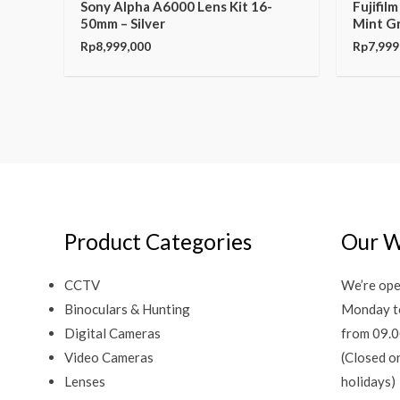
Sony Alpha A6000 Lens Kit 16-
Fujifil
50mm – Silver
Mint G
Rp
8,999,000
Rp
7,999
Product Categories
Our W
CCTV
We’re ope
Binoculars & Hunting
Monday t
Digital Cameras
from 09.0
Video Cameras
(Closed o
Lenses
holidays)