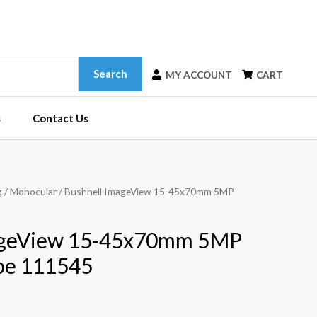
Search
MY ACCOUNT
CART
s
Contact Us
g
/
Monocular
/ Bushnell ImageView 15-45x70mm 5MP
ageView 15-45x70mm 5MP
pe 111545