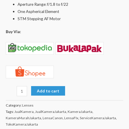
Aperture Range: f/1.8 to f/22
One Aspherical Element
STM Stepping AF Motor
Buy Via:
Add to cart
Category:
Lenses
Tags:
JualKamera
,
JualKameraJakarta
,
KameraJakarta
,
KameraMurahJakarta
,
LensaCanon
,
LensaFIx
,
ServiceKameraJakarta
,
TokoKameraJakarta