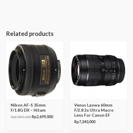
Related products
Original
Current
price
price
was:
is:
Rp2,850,000.
Rp2,699,000.
Nikon AF-S 35mm
Venus Laowa 60mm
F/1.8G DX – Hitam
F/2.8 2x Ultra Macro
Lens For Canon EF
Rp
2,850,000
Rp
2,699,000
Rp
7,240,000