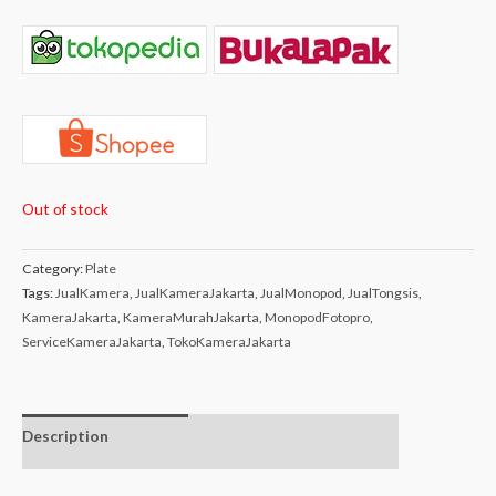
Out of stock
Category:
Plate
Tags:
JualKamera
,
JualKameraJakarta
,
JualMonopod
,
JualTongsis
,
KameraJakarta
,
KameraMurahJakarta
,
MonopodFotopro
,
ServiceKameraJakarta
,
TokoKameraJakarta
Description
Additional
Isi dalam box
information