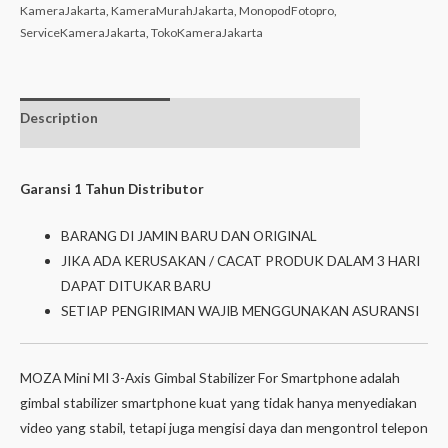
KameraJakarta
,
KameraMurahJakarta
,
MonopodFotopro
,
ServiceKameraJakarta
,
TokoKameraJakarta
Description
Additional
Isi dalam box
information
Garansi 1 Tahun Distributor
BARANG DI JAMIN BARU DAN ORIGINAL
JIKA ADA KERUSAKAN / CACAT PRODUK DALAM 3 HARI
DAPAT DITUKAR BARU
SETIAP PENGIRIMAN WAJIB MENGGUNAKAN ASURANSI
MOZA Mini MI 3-Axis Gimbal Stabilizer For Smartphone adalah
gimbal stabilizer smartphone kuat yang tidak hanya menyediakan
video yang stabil, tetapi juga mengisi daya dan mengontrol telepon