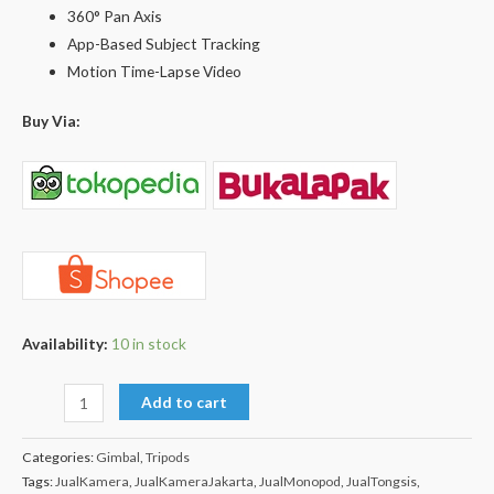
360° Pan Axis
App-Based Subject Tracking
Motion Time-Lapse Video
Buy Via:
Availability:
10 in stock
Add to cart
Categories:
Gimbal
,
Tripods
Tags:
JualKamera
,
JualKameraJakarta
,
JualMonopod
,
JualTongsis
,