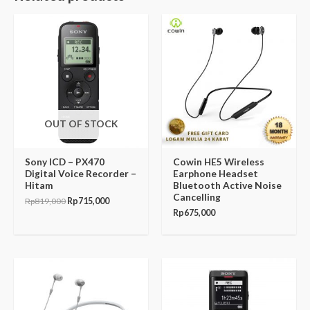
Original
Current
price
price
was:
is:
Rp819,000.
Rp715,000.
OUT OF STOCK
Sony ICD – PX470
Cowin HE5 Wireless
Digital Voice Recorder –
Earphone Headset
Hitam
Bluetooth Active Noise
Cancelling
Rp
819,000
Rp
715,000
Rp
675,000