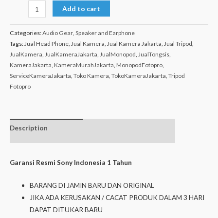
Add to cart
Categories:
Audio Gear
,
Speaker and Earphone
Tags:
Jual Head Phone
,
Jual Kamera
,
Jual Kamera Jakarta
,
Jual Tripod
,
JualKamera
,
JualKameraJakarta
,
JualMonopod
,
JualTongsis
,
KameraJakarta
,
KameraMurahJakarta
,
MonopodFotopro
,
ServiceKameraJakarta
,
Toko Kamera
,
TokoKameraJakarta
,
Tripod
Fotopro
Description
Additional
Isi dalam box
information
Garansi Resmi Sony Indonesia 1 Tahun
BARANG DI JAMIN BARU DAN ORIGINAL
JIKA ADA KERUSAKAN / CACAT PRODUK DALAM 3 HARI
DAPAT DITUKAR BARU