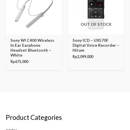
OUT OF STOCK
Sony WI C400 Wireless
Sony ICD – UX570F
In Ear Earphone
Digital Voice Recorder –
Headset Bluetooth –
Hitam
White
Rp
2,099,000
Rp
675,000
Product Categories