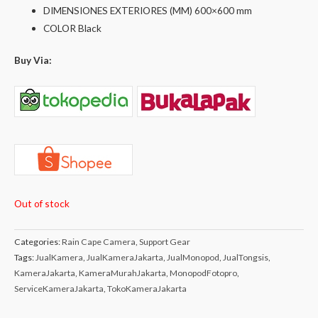
DIMENSIONES EXTERIORES (MM) 600×600 mm
COLOR Black
Buy Via:
Out of stock
Categories:
Rain Cape Camera
,
Support Gear
Tags:
JualKamera
,
JualKameraJakarta
,
JualMonopod
,
JualTongsis
,
KameraJakarta
,
KameraMurahJakarta
,
MonopodFotopro
,
ServiceKameraJakarta
,
TokoKameraJakarta