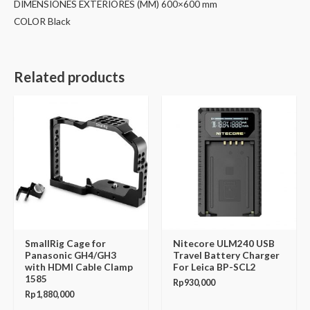
DIMENSIONES EXTERIORES (MM) 600×600 mm
COLOR Black
Related products
SmallRig Cage for
Nitecore ULM240 USB
Panasonic GH4/GH3
Travel Battery Charger
with HDMI Cable Clamp
For Leica BP-SCL2
1585
Rp
930,000
Rp
1,880,000