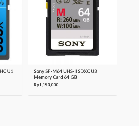
DHC U1
Sony SF-M64 UHS-II SDXC U3
Memory Card 64 GB
Rp
1,150,000