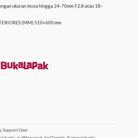
ngan ukuran lensa hingga 24-70mm F2.8 atau 18-
ERIORES (MM) 510×600 mm
a
,
Support Gear
aJakarta
,
JualMonopod
,
JualTongsis
,
KameraJakarta
,