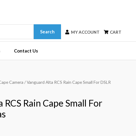
Search
MY ACCOUNT
CART
s
Contact Us
Cape Camera
/ Vanguard Alta RCS Rain Cape Small For DSLR
a RCS Rain Cape Small For
as