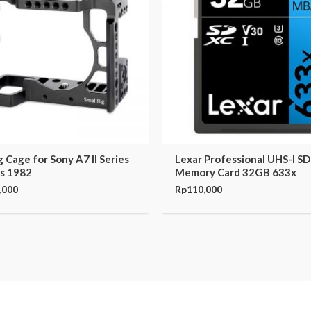
g Cage for Sony A7 II Series
Lexar Professional UHS-I S
s 1982
Memory Card 32GB 633x
,000
Rp
110,000