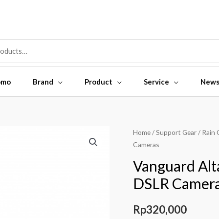
omo
Brand
Product
Service
New
Home
/
Support Gear
/
Rain 
Cameras
Vanguard Alt
DSLR Camer
Rp
320,000