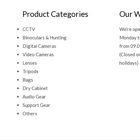
Product Categories
Our W
CCTV
We’re ope
Binoculars & Hunting
Monday t
Digital Cameras
from 09.0
Video Cameras
(Closed o
Lenses
holidays)
Tripods
Bags
Dry Cabinet
Audio Gear
Support Gear
Others