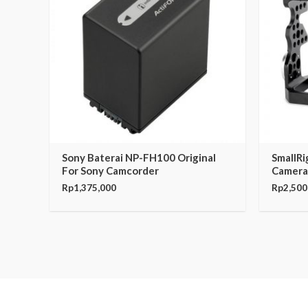
Sony Baterai NP-FH100 Original
SmallRi
For Sony Camcorder
Camera
Rp
1,375,000
Rp
2,500