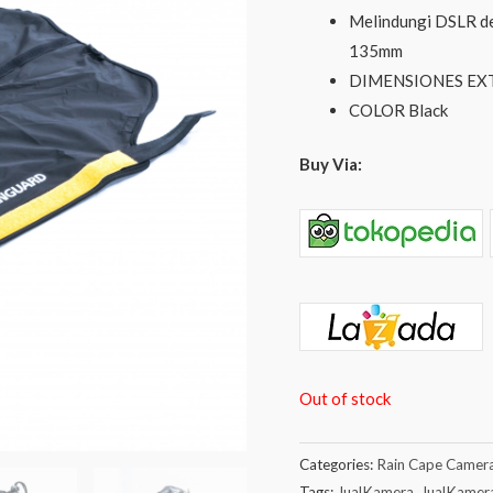
Melindungi DSLR de
135mm
DIMENSIONES EXT
COLOR Black
Buy Via:
Out of stock
Categories:
Rain Cape Camer
Tags:
JualKamera
,
JualKamer