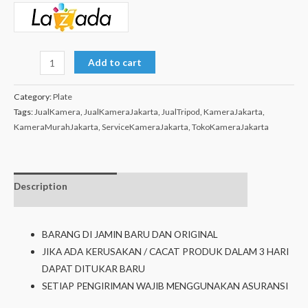
Add to cart
Category:
Plate
Tags:
JualKamera
,
JualKameraJakarta
,
JualTripod
,
KameraJakarta
,
KameraMurahJakarta
,
ServiceKameraJakarta
,
TokoKameraJakarta
Description
Additional
Isi dalam box
information
BARANG DI JAMIN BARU DAN ORIGINAL
JIKA ADA KERUSAKAN / CACAT PRODUK DALAM 3 HARI
DAPAT DITUKAR BARU
SETIAP PENGIRIMAN WAJIB MENGGUNAKAN ASURANSI