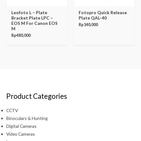
Leofoto L – Plate
Fotopro Quick Release
Bracket Plate LPC –
Plate QAL-40
EOS M For Canon EOS
Rp
140,000
M
Rp
480,000
Product Categories
CCTV
Binoculars & Hunting
Digital Cameras
Video Cameras